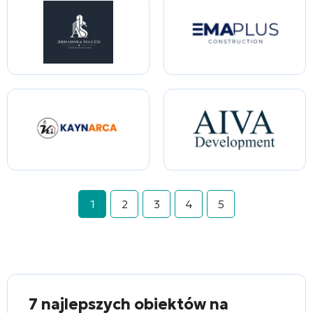
1
2
3
4
5
7 najlepszych obiektów na