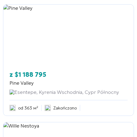
z
$
1 188 795
Pine Valley
Esentepe, Kyrenia Wschodnia, Cypr Północny
od 363 м²
Zakończono