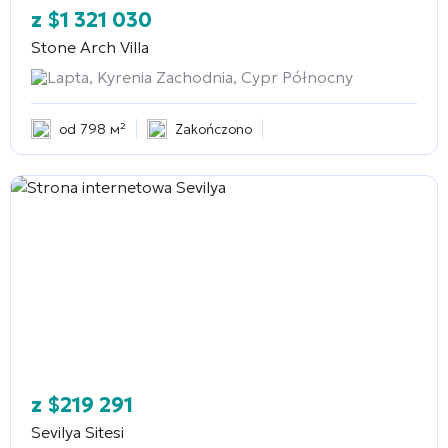
z
$
1 321 030
Stone Arch Villa
Lapta, Kyrenia Zachodnia, Cypr Północny
od 798 м²
Zakończono
z
$
219 291
Sevilya Sitesi