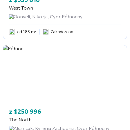
z
$
535 018
West Town
Gonyeli, Nikozja, Cypr Północny
od 185 m²
Zakończono
z
$
250 996
The North
Alsancak, Kyrenia Zachodnia, Cypr Północny