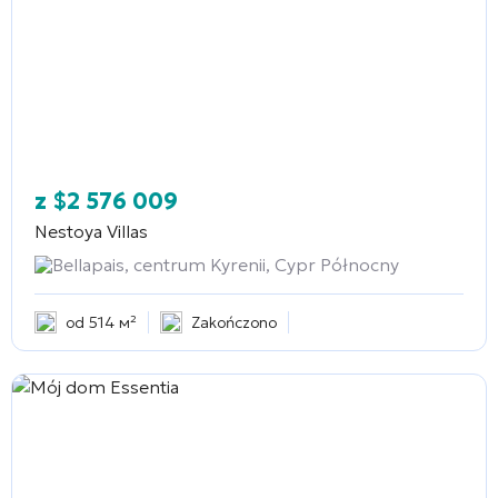
z
$
2 576 009
Nestoya Villas
Bellapais, centrum Kyrenii, Cypr Północny
od 514 м²
Zakończono