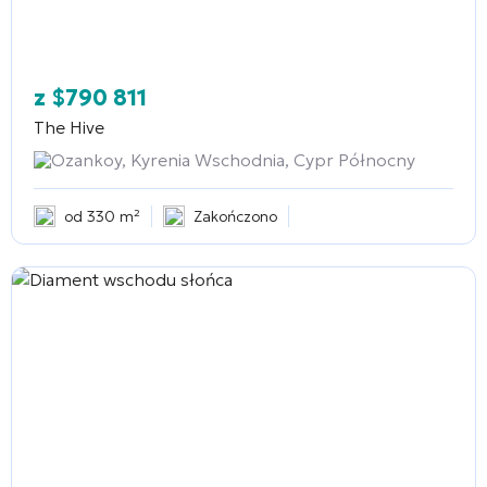
z
$
790 811
The Hive
Ozankoy, Kyrenia Wschodnia, Cypr Północny
od 330 m²
Zakończono