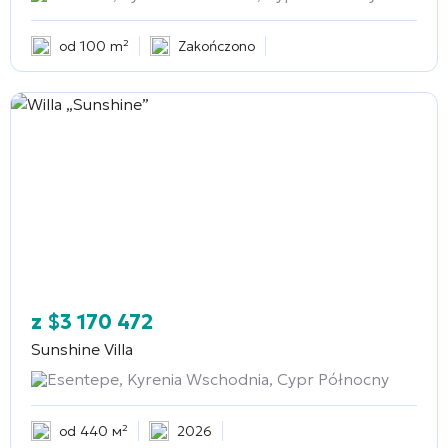
od 100 m²
Zakończono
z
$
3 170 472
Sunshine Villa
Esentepe, Kyrenia Wschodnia, Cypr Północny
od 440 м²
2026