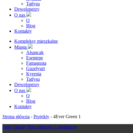
Tatlysu
Deweloperzy
O nas
O
Blog
Kontakty
Kompleksy mieszkalne
Miasta
Alsancak
Esentepe
Famagusta
Guzelyurt
Kyrenia
Tatlysu
Deweloperzy
O nas
O
Blog
Kontakty
Strona główna
-
Projekty
-
4Ever Green 1
Opis
Układy
Plan płatności
Lokalizacja