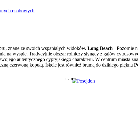
danych osobowych
pru, znane ze swoich wspaniałych widoków.
Long Beach
- Pozornie ni
nia na wyspie. Tradycyjnie obszar rolniczy słynący z gajów cytrusowyc
wojego autentycznego cypryjskiego charakteru. W centrum miasta znajd
czną czerwoną kopułą. İskele jest również bramą do dzikiego piękna
P
1
/
4