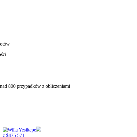
iotów
ści
onad 800 przypadków z obliczeniami
z
$
475 571