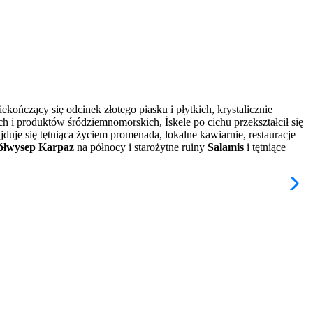
ekończący się odcinek złotego piasku i płytkich, krystalicznie
h i produktów śródziemnomorskich, İskele po cichu przekształcił się
uje się tętniąca życiem promenada, lokalne kawiarnie, restauracje
ółwysep Karpaz
na północy i starożytne ruiny
Salamis
i tętniące