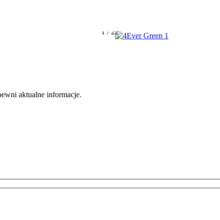
1
/
22
apewni aktualne informacje.