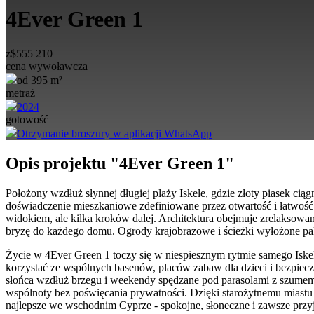
4Ever Green 1
z
$
555 210
cena wywoławcza
od 395 m²
metraż
2024
gotowość
Otrzymanie broszury w aplikacji WhatsApp
Opis projektu "4Ever Green 1"
Położony wzdłuż słynnej długiej plaży Iskele, gdzie złoty piasek cią
doświadczenie mieszkaniowe zdefiniowane przez otwartość i łatwość
widokiem, ale kilka kroków dalej. Architektura obejmuje zrelaksowan
bryzę do każdego domu. Ogrody krajobrazowe i ścieżki wyłożone palm
Życie w 4Ever Green 1 toczy się w niespiesznym rytmie samego Iskele
korzystać ze wspólnych basenów, placów zabaw dla dzieci i bezpiec
słońca wzdłuż brzegu i weekendy spędzane pod parasolami z szumem 
wspólnoty bez poświęcania prywatności. Dzięki starożytnemu miastu
najlepsze we wschodnim Cyprze - spokojne, słoneczne i zawsze przy