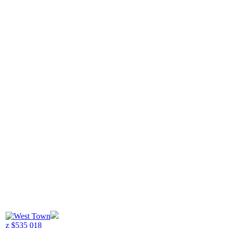
z
$
535 018