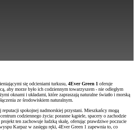
ieniającymi się odcieniami turkusu,
4Ever Green 1
oferuje
hcą, aby morze było ich codziennym towarzyszem - nie odległym
ymi oknami i układami, które zapraszają naturalne światło i morską
ołączenia ze środowiskiem naturalnym.
j reputacji spokojnej nadmorskiej przystani. Mieszkańcy mogą
entrum codziennego życia: poranne kąpiele, spacery o zachodzie
projekt ten zachowuje ludzką skalę, oferując prawdziwe poczucie
wyspu Karpaz w zasięgu ręki, 4Ever Green 1 zapewnia to, co