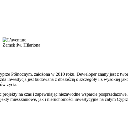
Zamek św. Hilariona
Cyprze Północnym, założona w 2010 roku. Deweloper znany jest z two
żda inwestycja jest budowana z dbałością o szczegóły i z wysokiej jako
lów życia.
c projekty na czas i zapewniając niezawodne wsparcie posprzedażowe. D
rojekty mieszkaniowe, jak i nieruchomości inwestycyjne na całym Cyp