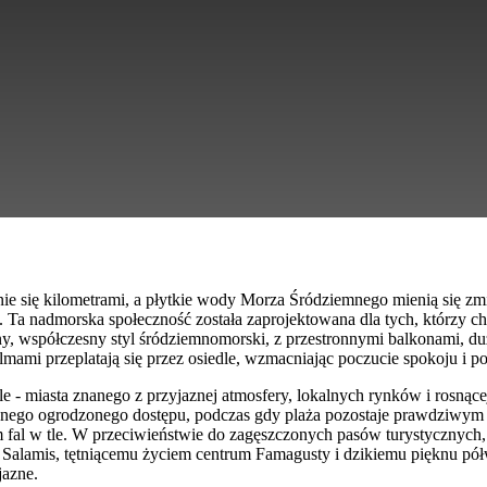
gnie się kilometrami, a płytkie wody Morza Śródziemnego mienią się zm
. Ta nadmorska społeczność została zaprojektowana dla tych, którzy c
y, współczesny styl śródziemnomorski, z przestronnymi balkonami, duż
ami przeplatają się przez osiedle, wzmacniając poczucie spokoju i p
 - miasta znanego z przyjaznej atmosfery, lokalnych rynków i rosnące
znego ogrodzonego dostępu, podczas gdy plaża pozostaje prawdziwym c
fal w tle. W przeciwieństwie do zagęszczonych pasów turystycznych, 
 Salamis, tętniącemu życiem centrum Famagusty i dzikiemu pięknu pół
jazne.