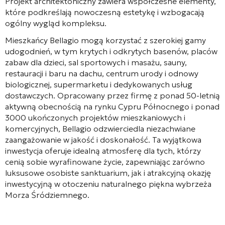
Projekt architektoniczny zawiera współczesne elementy,
które podkreślają nowoczesną estetykę i wzbogacają
ogólny wygląd kompleksu.
Mieszkańcy Bellagio mogą korzystać z szerokiej gamy
udogodnień, w tym krytych i odkrytych basenów, placów
zabaw dla dzieci, sal sportowych i masażu, sauny,
restauracji i baru na dachu, centrum urody i odnowy
biologicznej, supermarketu i dedykowanych usług
dostawczych. Opracowany przez firmę z ponad 50-letnią
aktywną obecnością na rynku Cypru Północnego i ponad
3000 ukończonych projektów mieszkaniowych i
komercyjnych, Bellagio odzwierciedla niezachwiane
zaangażowanie w jakość i doskonałość. Ta wyjątkowa
inwestycja oferuje idealną atmosferę dla tych, którzy
cenią sobie wyrafinowane życie, zapewniając zarówno
luksusowe osobiste sanktuarium, jak i atrakcyjną okazję
inwestycyjną w otoczeniu naturalnego piękna wybrzeża
Morza Śródziemnego.