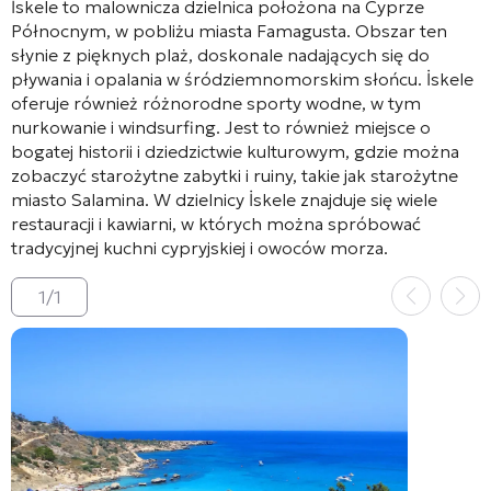
İskele to malownicza dzielnica położona na Cyprze
Północnym, w pobliżu miasta Famagusta. Obszar ten
słynie z pięknych plaż, doskonale nadających się do
pływania i opalania w śródziemnomorskim słońcu. İskele
oferuje również różnorodne sporty wodne, w tym
nurkowanie i windsurfing. Jest to również miejsce o
bogatej historii i dziedzictwie kulturowym, gdzie można
zobaczyć starożytne zabytki i ruiny, takie jak starożytne
miasto Salamina. W dzielnicy İskele znajduje się wiele
restauracji i kawiarni, w których można spróbować
tradycyjnej kuchni cypryjskiej i owoców morza.
1
/
1