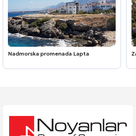
Nadmorska promenada Lapta
Z