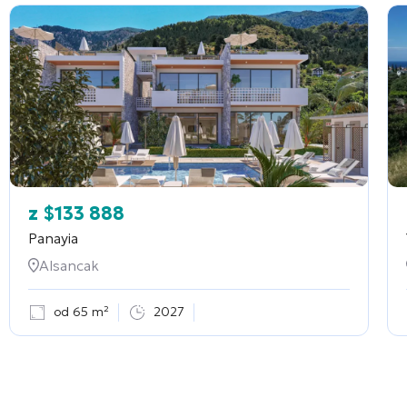
z
$
133 888
Panayia
Alsancak
od 65 m²
2027