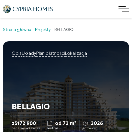
Strona główna
-
Projekty
-
BELLAGIO
Opis
Układy
Plan płatności
Lokalizacja
BELLAGIO
z
$
172 900
od 72 m²
2026
cena wywoławcza
metraż
gotowość