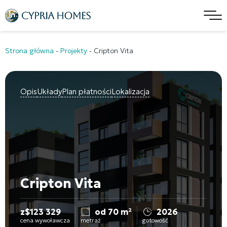
Strona główna
-
Projekty
-
Cripton Vita
Opis
Układy
Plan płatności
Lokalizacja
Cripton Vita
z
$
123 329
od 70 m²
2026
cena wywoławcza
metraż
gotowość