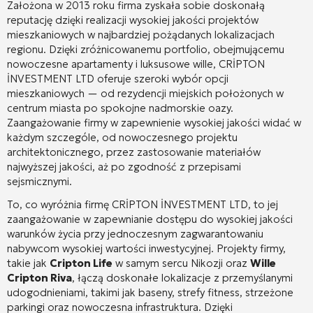
Założona w 2013 roku firma zyskała sobie doskonałą
reputację dzięki realizacji wysokiej jakości projektów
mieszkaniowych w najbardziej pożądanych lokalizacjach
regionu. Dzięki zróżnicowanemu portfolio, obejmującemu
nowoczesne apartamenty i luksusowe wille, CRİPTON
İNVESTMENT LTD oferuje szeroki wybór opcji
mieszkaniowych — od rezydencji miejskich położonych w
centrum miasta po spokojne nadmorskie oazy.
Zaangażowanie firmy w zapewnienie wysokiej jakości widać w
każdym szczególe, od nowoczesnego projektu
architektonicznego, przez zastosowanie materiałów
najwyższej jakości, aż po zgodność z przepisami
sejsmicznymi.
To, co wyróżnia firmę CRİPTON İNVESTMENT LTD, to jej
zaangażowanie w zapewnianie dostępu do wysokiej jakości
warunków życia przy jednoczesnym zagwarantowaniu
nabywcom wysokiej wartości inwestycyjnej. Projekty firmy,
takie jak
Cripton Life
w samym sercu Nikozji oraz
Wille
Cripton Riva
, łączą doskonałe lokalizacje z przemyślanymi
udogodnieniami, takimi jak baseny, strefy fitness, strzeżone
parkingi oraz nowoczesna infrastruktura. Dzięki