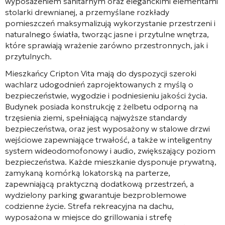
wyposażeniem sanitarnym oraz eleganckimi elementami
stolarki drewnianej, a przemyślane rozkłady
pomieszczeń maksymalizują wykorzystanie przestrzeni i
naturalnego światła, tworząc jasne i przytulne wnętrza,
które sprawiają wrażenie zarówno przestronnych, jak i
przytulnych.
Mieszkańcy Cripton Vita mają do dyspozycji szeroki
wachlarz udogodnień zaprojektowanych z myślą o
bezpieczeństwie, wygodzie i podniesieniu jakości życia.
Budynek posiada konstrukcję z żelbetu odporną na
trzęsienia ziemi, spełniającą najwyższe standardy
bezpieczeństwa, oraz jest wyposażony w stalowe drzwi
wejściowe zapewniające trwałość, a także w inteligentny
system wideodomofonowy i audio, zwiększający poziom
bezpieczeństwa. Każde mieszkanie dysponuje prywatną,
zamykaną komórką lokatorską na parterze,
zapewniającą praktyczną dodatkową przestrzeń, a
wydzielony parking gwarantuje bezproblemowe
codzienne życie. Strefa rekreacyjna na dachu,
wyposażona w miejsce do grillowania i strefę