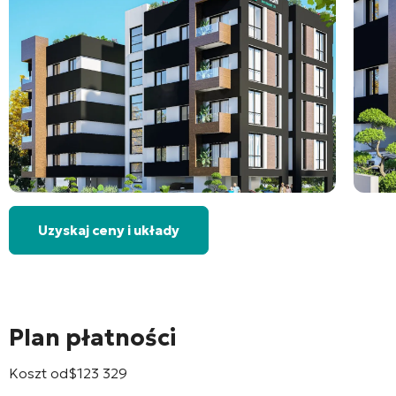
Uzyskaj ceny i układy
Plan płatności
Koszt od
$
123 329