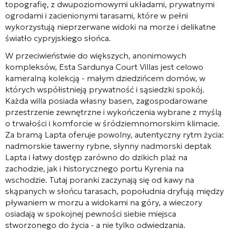
topografię, z dwupoziomowymi układami, prywatnymi
ogrodami i zacienionymi tarasami, które w pełni
wykorzystują nieprzerwane widoki na morze i delikatne
światło cypryjskiego słońca.
W przeciwieństwie do większych, anonimowych
kompleksów, Esta Sardunya Court Villas jest celowo
kameralną kolekcją - małym dziedzińcem domów, w
których współistnieją prywatność i sąsiedzki spokój.
Każda willa posiada własny basen, zagospodarowane
przestrzenie zewnętrzne i wykończenia wybrane z myślą
o trwałości i komforcie w śródziemnomorskim klimacie.
Za bramą Lapta oferuje powolny, autentyczny rytm życia:
nadmorskie tawerny rybne, słynny nadmorski deptak
Lapta i łatwy dostęp zarówno do dzikich plaż na
zachodzie, jak i historycznego portu Kyrenia na
wschodzie. Tutaj poranki zaczynają się od kawy na
skąpanych w słońcu tarasach, popołudnia dryfują między
pływaniem w morzu a widokami na góry, a wieczory
osiadają w spokojnej pewności siebie miejsca
stworzonego do życia - a nie tylko odwiedzania.