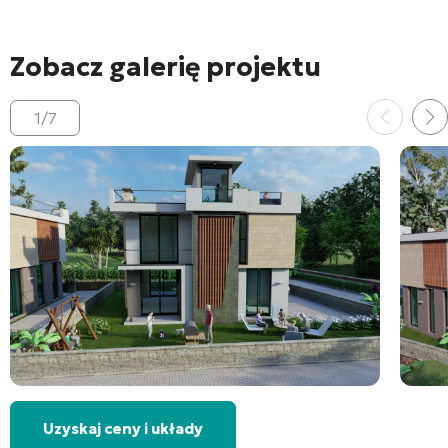
Zobacz galerię projektu
1
/
7
Uzyskaj ceny i układy