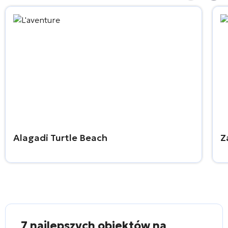
Alagadi Turtle Beach
Z
7 najlepszych obiektów na