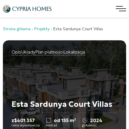
Strona główna
-
Projekty
-
Esta Sardunya Court Villas
Opis
Układy
Plan płatności
Lokalizacja
Esta Sardunya Court Villas
z
$
401 357
od 155 m²
2024
cena wywoławcza
metraż
gotowość