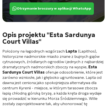
Otrzymanie broszury w aplikacji WhatsApp
Opis projektu "Esta Sardunya
Court Villas"
Położony na łagodnych wzgórzach
Lapta
(Lapithos),
historyczne nadmorskie miasto znane z bujnych gajów
cytrusowych, źródlanych ogrodów i jednych z najbardziej
dramatycznych nadmorskich zboczy na wyspie,
Esta
Sardunya Court Villas
oferuje odosobnienie, które jest
zarówno wzniosłe, jak i głęboko ugruntowane. Lapta od
dawna jest ceniona jako spokojniejsza alternatywa dla
centrum Kyrenii - miejsce, w którym tarasowe zbocza
łapią chłodną górską bryzę, a każda kręta droga wydaje
się prowadzić w kierunku Morza Śródziemnego. Wille
zostały zaprojektowane tak, aby uhonorować tę