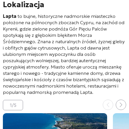
Lokalizacja
Lapta
to bujne, historyczne nadmorskie miasteczko
położone na północnych zboczach Cypru, na zachód od
Kyrenii, gdzie zielone podnóża Gór Pięciu Palców
spotykają się z głębokim błękitem Morza
Śródziemnego. Znana z naturalnych źródeł, żyznej gleby
i obfitych gajów cytrusowych, Lapta od dawna jest
ulubionym miejscem wypoczynku dla osób
poszukujących wolniejszej, bardziej autentycznej
cypryjskiej atmosfery. Miasto oferuje uroczą mieszankę
starego i nowego - tradycyjne kamienne domy, drzewa
świętojańskie i kościoły z czasów bizantyjskich sąsiadują z
nowoczesnymi nadmorskimi hotelami, restauracjami i
popularną nadmorską promenadą Lapta.
1
/
5