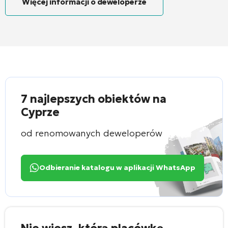
Więcej informacji o deweloperze
7 najlepszych obiektów na
Cyprze
od renomowanych deweloperów
Odbieranie katalogu w aplikacji WhatsApp