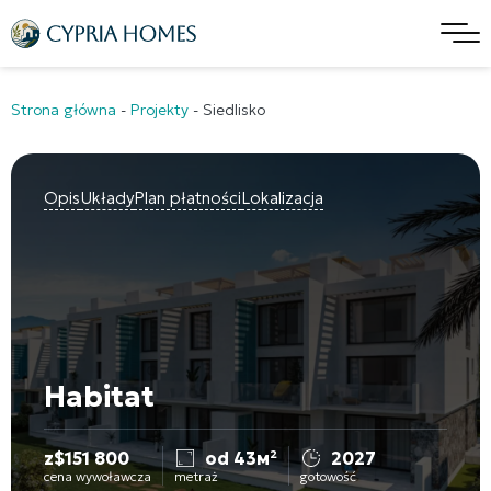
Strona główna
-
Projekty
-
Siedlisko
Opis
Układy
Plan płatności
Lokalizacja
Habitat
z
$
151 800
od 43м²
2027
cena wywoławcza
metraż
gotowość