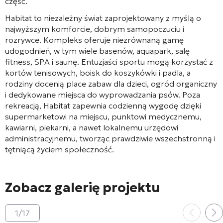
część.
Habitat to niezależny świat zaprojektowany z myślą o
najwyższym komforcie, dobrym samopoczuciu i
rozrywce. Kompleks oferuje niezrównaną gamę
udogodnień, w tym wiele basenów, aquapark, salę
fitness, SPA i saunę. Entuzjaści sportu mogą korzystać z
kortów tenisowych, boisk do koszykówki i padla, a
rodziny docenią place zabaw dla dzieci, ogród organiczny
i dedykowane miejsca do wyprowadzania psów. Poza
rekreacją, Habitat zapewnia codzienną wygodę dzięki
supermarketowi na miejscu, punktowi medycznemu,
kawiarni, piekarni, a nawet lokalnemu urzędowi
administracyjnemu, tworząc prawdziwie wszechstronną i
tętniącą życiem społeczność.
Zobacz galerię projektu
1
/
17