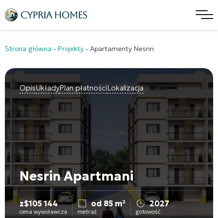
Strona główna
-
Projekty
-
Apartamenty Nesrin
Opis
Układy
Plan płatności
Lokalizacja
Nesrin Apartmani
z
$
105 144
od 85 m²
2027
cena wywoławcza
metraż
gotowość