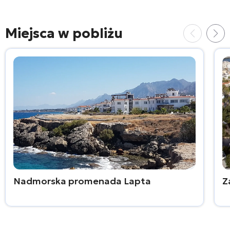
Miejsca w pobliżu
Nadmorska promenada Lapta
Z