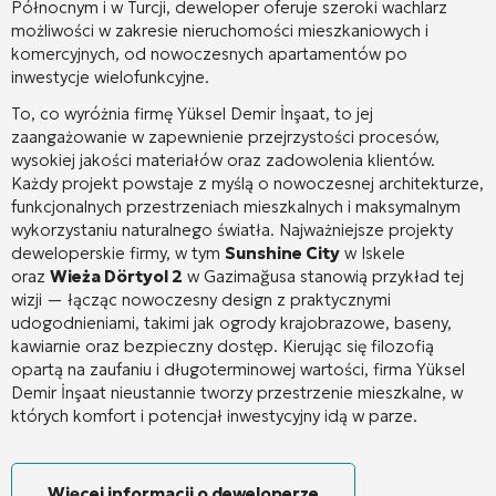
Północnym i w Turcji, deweloper oferuje szeroki wachlarz
możliwości w zakresie nieruchomości mieszkaniowych i
komercyjnych, od nowoczesnych apartamentów po
inwestycje wielofunkcyjne
.
To, co wyróżnia firmę Yüksel Demir İnşaat, to jej
zaangażowanie w zapewnienie przejrzystości procesów,
wysokiej jakości materiałów oraz zadowolenia klientów
.
Każdy projekt powstaje z myślą o nowoczesnej architekturze,
funkcjonalnych przestrzeniach mieszkalnych i maksymalnym
wykorzystaniu naturalnego światła
. Najważniejsze projekty
deweloperskie firmy, w tym
Sunshine City
w Iskele
oraz
Wieża Dörtyol 2
w Gazimağusa stanowią przykład tej
wizji — łącząc nowoczesny design z praktycznymi
udogodnieniami, takimi jak ogrody krajobrazowe, baseny,
kawiarnie oraz bezpieczny dostęp
. Kierując się filozofią
opartą na zaufaniu i długoterminowej wartości, firma Yüksel
Demir İnşaat nieustannie tworzy przestrzenie mieszkalne, w
których komfort i potencjał inwestycyjny idą w parze.
Więcej informacji o deweloperze