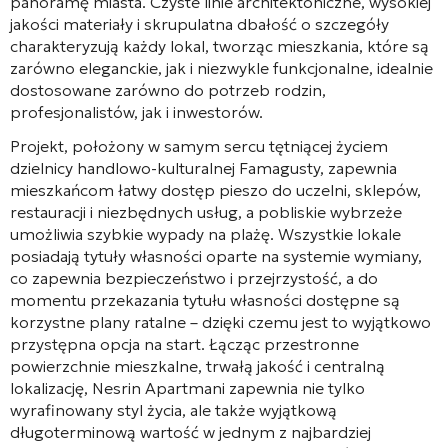
panoramę miasta. Czyste linie architektoniczne, wysokiej
jakości materiały i skrupulatna dbałość o szczegóły
charakteryzują każdy lokal, tworząc mieszkania, które są
zarówno eleganckie, jak i niezwykle funkcjonalne, idealnie
dostosowane zarówno do potrzeb rodzin,
profesjonalistów, jak i inwestorów.
Projekt, położony w samym sercu tętniącej życiem
dzielnicy handlowo-kulturalnej Famagusty, zapewnia
mieszkańcom łatwy dostęp pieszo do uczelni, sklepów,
restauracji i niezbędnych usług, a pobliskie wybrzeże
umożliwia szybkie wypady na plażę. Wszystkie lokale
posiadają tytuły własności oparte na systemie wymiany,
co zapewnia bezpieczeństwo i przejrzystość, a do
momentu przekazania tytułu własności dostępne są
korzystne plany ratalne – dzięki czemu jest to wyjątkowo
przystępna opcja na start. Łącząc przestronne
powierzchnie mieszkalne, trwałą jakość i centralną
lokalizację, Nesrin Apartmani zapewnia nie tylko
wyrafinowany styl życia, ale także wyjątkową
długoterminową wartość w jednym z najbardziej