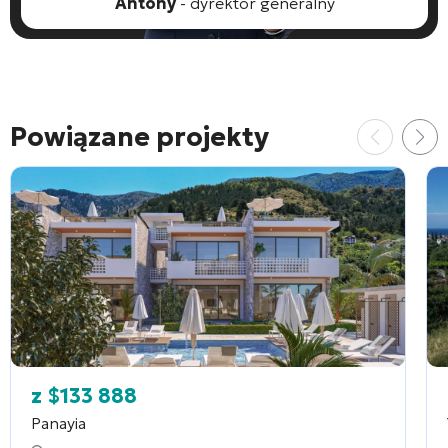
Antony
- dyrektor generalny
Powiązane projekty
z
$
133 888
Panayia