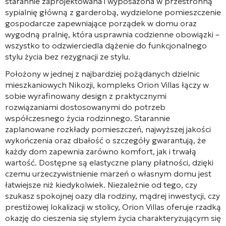
starannie zaprojektowana i wyposażona w przestronną
sypialnię główną z garderobą, wydzielone pomieszczenie
gospodarcze zapewniające porządek w domu oraz
wygodną pralnię, która usprawnia codzienne obowiązki –
wszystko to odzwierciedla dążenie do funkcjonalnego
stylu życia bez rezygnacji ze stylu.
Położony w jednej z najbardziej pożądanych dzielnic
mieszkaniowych Nikozji, kompleks Orion Villas łączy w
sobie wyrafinowany design z praktycznymi
rozwiązaniami dostosowanymi do potrzeb
współczesnego życia rodzinnego. Starannie
zaplanowane rozkłady pomieszczeń, najwyższej jakości
wykończenia oraz dbałość o szczegóły gwarantują, że
każdy dom zapewnia zarówno komfort, jak i trwałą
wartość. Dostępne są elastyczne plany płatności, dzięki
czemu urzeczywistnienie marzeń o własnym domu jest
łatwiejsze niż kiedykolwiek. Niezależnie od tego, czy
szukasz spokojnej oazy dla rodziny, mądrej inwestycji, czy
prestiżowej lokalizacji w stolicy, Orion Villas oferuje rzadką
okazję do cieszenia się stylem życia charakteryzującym się