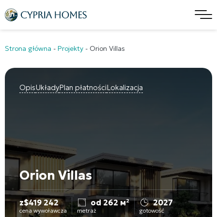
Strona główna
-
Projekty
-
Orion Villas
Opis
Układy
Plan płatności
Lokalizacja
Orion Villas
z
$
419 242
od 262 м²
2027
cena wywoławcza
metraż
gotowość