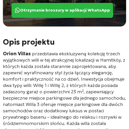
Otrzymanie broszury w aplikacji WhatsApp
Opis projektu
Orion Villas
przedstawia ekskluzywną kolekcję trzech
wyjątkowych willi w tej atrakcyjnej lokalizacji w Hamitköy, z
których każda została starannie zaprojektowana, aby
zapewnić wyrafinowany styl życia łączący elegancję,
komfort i praktyczność na co dzień. Inwestycja obejmuje
dwa typy willi: Willę 1 i Willę 2, z których każda posiada
zadaszony garaż o powierzchni 23 m², zapewniający
bezpieczne miejsce parkingowe dla jednego samochodu,
natomiast Willa 3 oferuje miejsce parkingowe dla dwóch
samochodów oraz dodatkowy luksus w postaci
prywatnego basenu – idealnego do relaksu i rozrywki w
śródziemnomorskim słońcu. Każda willa została