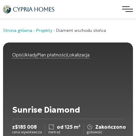
Strona główna
-
Projekty
-
Diament wschodu słońca
Opis
Układy
Plan płatności
Lokalizacja
Sunrise Diamond
z
$
185 008
od 125 m²
Zakończono
cena wywoławcza
metraż
gotowość