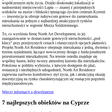
współczesnym stylu życia. Dzięki doskonałej lokalizacji w
nadmorskiej miejscowości Lapta — znanej z przepięknych
widoków na morze i bliskości tętniącego życiem centrum Kyrenii
— inwestycja ta oferuje nabywcom gotowe do zamieszkania
mieszkania na jednym z najbardziej atrakcyjnych rynków
nieruchomości w regionie Morza Śródziemnego.
To, co wyróżnia firmę North Art Development, to jej
zaangażowanie w dostarczanie gotowych nieruchomości „pod
klucz” przy przejrzystych cenach i elastycznych opcjach płatności.
Projekt North Art Residence obejmuje mieszkania z jedną, dwiema i
trzema sypialniami, łączące nowoczesny design z funkcjonalnymi
przestrzeniami mieszkalnymi. Na terenie osiedla znajduje się
wspólny basen, który tworzy atmosferę kurortu dla mieszkańców.
Położona w pobliżu wybrzeża, z łatwym dostępem do plaż,
restauracji i niezbędnych udogodnień, North Art Residence
zapewnia zarówno komfortowy styl życia, jak i atrakcyjną okazję
inwestycyjną na rynku charakteryzującym się rosnącym popytem
międzynarodowym.
Więcej informacji o deweloperze
7 najlepszych obiektów na Cyprze