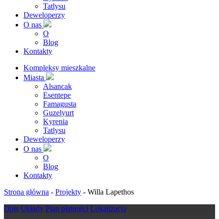
Tatlysu
Deweloperzy
O nas
O
Blog
Kontakty
Kompleksy mieszkalne
Miasta
Alsancak
Esentepe
Famagusta
Guzelyurt
Kyrenia
Tatlysu
Deweloperzy
O nas
O
Blog
Kontakty
Strona główna
-
Projekty
-
Willa Lapethos
Opis
Układy
Plan płatności
Lokalizacja