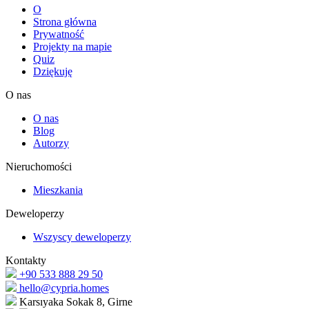
O
Strona główna
Prywatność
Projekty na mapie
Quiz
Dziękuję
O nas
O nas
Blog
Autorzy
Nieruchomości
Mieszkania
Deweloperzy
Wszyscy deweloperzy
Kontakty
+90 533 888 29 50
hello@cypria.homes
Karsıyaka Sokak 8, Girne