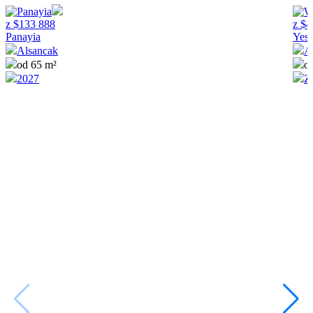
z
$
133 888
z
$
4
Panayia
Yesi
Alsancak
A
od 65 m²
o
2027
Z