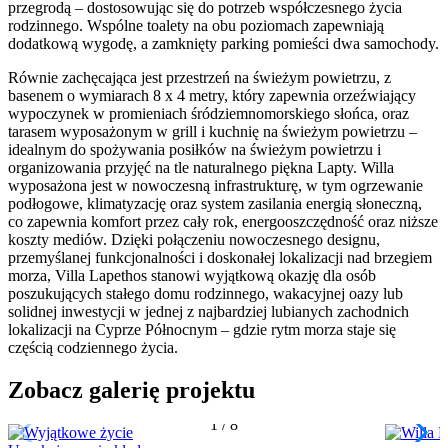
przegrodą – dostosowując się do potrzeb współczesnego życia
rodzinnego. Wspólne toalety na obu poziomach zapewniają
dodatkową wygodę, a zamknięty parking pomieści dwa samochody.
Równie zachęcająca jest przestrzeń na świeżym powietrzu, z
basenem o wymiarach 8 x 4 metry, który zapewnia orzeźwiający
wypoczynek w promieniach śródziemnomorskiego słońca, oraz
tarasem wyposażonym w grill i kuchnię na świeżym powietrzu –
idealnym do spożywania posiłków na świeżym powietrzu i
organizowania przyjęć na tle naturalnego piękna Lapty. Willa
wyposażona jest w nowoczesną infrastrukturę, w tym ogrzewanie
podłogowe, klimatyzację oraz system zasilania energią słoneczną,
co zapewnia komfort przez cały rok, energooszczędność oraz niższe
koszty mediów. Dzięki połączeniu nowoczesnego designu,
przemyślanej funkcjonalności i doskonałej lokalizacji nad brzegiem
morza, Villa Lapethos stanowi wyjątkową okazję dla osób
poszukujących stałego domu rodzinnego, wakacyjnej oazy lub
solidnej inwestycji w jednej z najbardziej lubianych zachodnich
lokalizacji na Cyprze Północnym – gdzie rytm morza staje się
częścią codziennego życia.
Zobacz galerię projektu
1
/
8