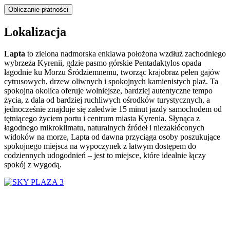
Lokalizacja
Lapta
to zielona nadmorska enklawa położona wzdłuż zachodniego
wybrzeża Kyrenii, gdzie pasmo górskie Pentadaktylos opada
łagodnie ku Morzu Śródziemnemu, tworząc krajobraz pełen gajów
cytrusowych, drzew oliwnych i spokojnych kamienistych plaż. Ta
spokojna okolica oferuje wolniejsze, bardziej autentyczne tempo
życia, z dala od bardziej ruchliwych ośrodków turystycznych, a
jednocześnie znajduje się zaledwie 15 minut jazdy samochodem od
tętniącego życiem portu i centrum miasta Kyrenia. Słynąca z
łagodnego mikroklimatu, naturalnych źródeł i niezakłóconych
widoków na morze, Lapta od dawna przyciąga osoby poszukujące
spokojnego miejsca na wypoczynek z łatwym dostępem do
codziennych udogodnień – jest to miejsce, które idealnie łączy
spokój z wygodą.