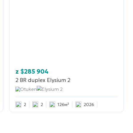
z
$
285 904
2 BR duplex
Elysium 2
Otuken
Elysium 2
2
2
126м²
2026