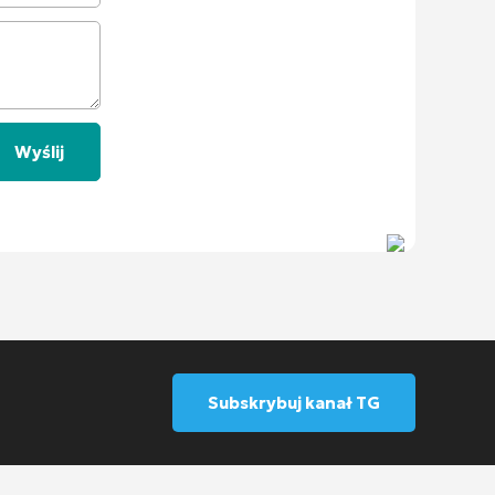
Subskrybuj kanał TG