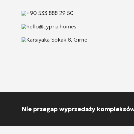
+90 533 888 29 50
hello@cypria.homes
Karsıyaka Sokak 8, Girne
Nie przegap wyprzedaży kompleksów 