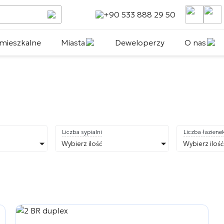
+90 533 888 29 50
mieszkalne
Miasta
Deweloperzy
O nas
Liczba sypialni
Liczba łaziene
Wybierz ilość
Wybierz ilość