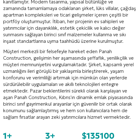
kanıtlamıştır. Modern tasarıma, yapısal bütünlüğe ve
zamanında tamamlamaya odaklanan şirket, lüks villalar, çağdaş
apartman kompleksleri ve ticari gelişmeler içeren çeşitli bir
portföy oluşturmuştur. İtibarı, her projenin ev sahipleri ve
yatırımcılar için dayanıklılık, estetik çekicilik ve kalıcı değer
sunmasını sağlayan birinci sınıf malzemeler kullanma ve sıkı
inşaat standartlarına uyma taahhüdü üzerine kurulmuştur.
Müşteri merkezli bir felsefeyle hareket eden Panah
Construction, gelişimin her aşamasında şeffaflık, yenilikçilik ve
müşteri memnuniyetini vurgulamaktadır. Şirket, kapsamlı yerel
uzmanlığını ileri görüşlü bir yaklaşımla birleştirerek, yaşam
konforunu ve verimliliği artırmak için mümkün olan yerlerde
sürdürülebilir uygulamaları ve akıllı teknolojileri entegre
etmektedir. Pazar beklentilerini sürekli olarak karşılayan ve
aşan Panah Construction, Kıbrıs'ın dinamik emlak piyasasında
birinci sınıf gayrimenkul arayanlar için güvenilir bir ortak olarak
konumunu sağlamlaştırmış ve hem son kullanıcılara hem de
sağlam fırsatlar arayan zeki yatırımcılara hizmet vermektedir.
1+
3+
$135100