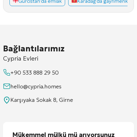
Gürcistan'da emlak
Karadağ'da gayrimenkul
Bağlantılarımız
Cypria Evleri
+90 533 888 29 50
hello@cypria.homes
Karşıyaka Sokak 8, Girne
Mükemmel mülkü mü arıyorsunuz