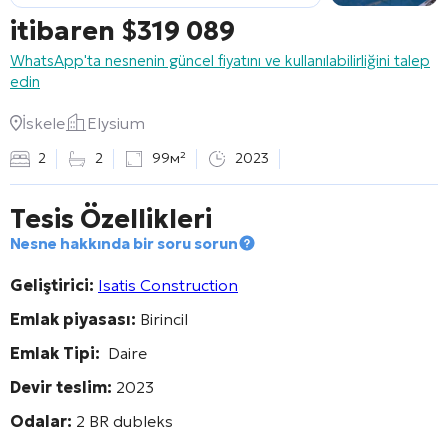
itibaren
$
319 089
WhatsApp'ta nesnenin güncel fiyatını ve kullanılabilirliğini talep
edin
İskele
Elysium
2
2
99м²
2023
Tesis Özellikleri
Nesne hakkında bir soru sorun
Geliştirici:
Isatis Construction
Emlak piyasası:
Birincil
Emlak Tipi:
Daire
Devir teslim:
2023
Odalar:
2 BR dubleks