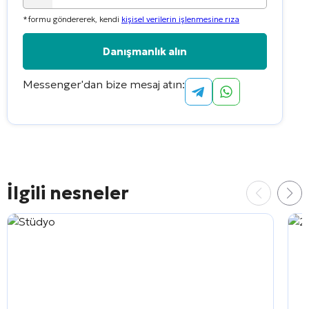
country
*formu göndererek, kendi
kişisel verilerin işlenmesine rıza
selected
Messenger'dan bize mesaj atın:
Alternative:
İlgili nesneler