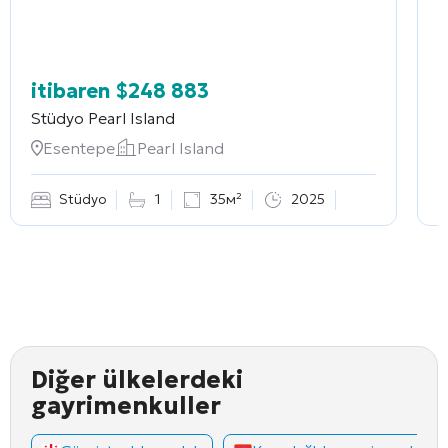
itibaren
$
248 883
Stüdyo
Pearl Island
2
Esentepe
Pearl Island
Stüdyo
1
35м²
2025
Diğer ülkelerdeki
gayrimenkuller