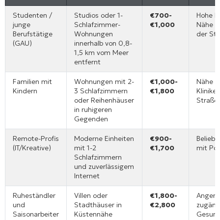
Studenten /
Studios oder 1-
€700-
Hohe N
junge
Schlafzimmer-
€1,000
Nähe d
Berufstätige
Wohnungen
der St
(GAU)
innerhalb von 0,8-
1,5 km vom Meer
entfernt
Familien mit
Wohnungen mit 2-
€1,000-
Nähe z
Kindern
3 Schlafzimmern
€1,800
Klinik
oder Reihenhäuser
Straße
in ruhigeren
Gegenden
Remote-Profis
Moderne Einheiten
€900-
Beliebt
(IT/Kreative)
mit 1-2
€1,700
mit Po
Schlafzimmern
und zuverlässigem
Internet
Ruheständler
Villen oder
€1,800-
Angene
und
Stadthäuser in
€2,800
zugäng
Saisonarbeiter
Küstennähe
Gesund