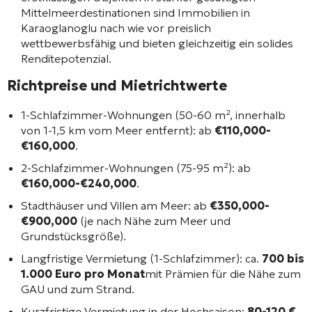
Mittelmeerdestinationen sind Immobilien in
Karaoglanoglu nach wie vor preislich
wettbewerbsfähig und bieten gleichzeitig ein solides
Renditepotenzial.
Richtpreise und Mietrichtwerte
1-Schlafzimmer-Wohnungen (50-60 m², innerhalb
von 1-1,5 km vom Meer entfernt): ab
€110,000-
€160,000
.
2-Schlafzimmer-Wohnungen (75-95 m²): ab
€160,000-€240,000
.
Stadthäuser und Villen am Meer: ab
€350,000-
€900,000
(je nach Nähe zum Meer und
Grundstücksgröße).
Langfristige Vermietung (1-Schlafzimmer): ca.
700 bis
1.000 Euro pro Monat
mit Prämien für die Nähe zum
GAU und zum Strand.
Kurzfristige Vermietung in der Hochsaison:
80-120 €