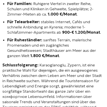
Für Familien:
Ruhigere Viertel in zweiter Reihe,
Schulen und Kliniken in Gehweite, Spielplätze; 2-
Zimmer-Mieten ab ca.
1.000 €/Monat
.
Für Telearbeiter:
stabiles Internet, Cafés und
schnelle Anbindung an Kyrenia; moderne 1-
Schlafzimmer-Apartments ab
900-€ 1.200/Monat
.
Für Ruheständler:
sanftes Terrain, malerische
Promenaden und ein zugängliches
Gesundheitswesen; Stadthäuser am Meer aus der
ganzen Welt
1.800 €/Monat
.
Schlussfolgerung:
Karaoglanoglu, Zypern, ist eine
praktische Wahl für diejenigen, die ein ausgewogenes
Verhältnis zwischen dem Leben am Meer und der Stadt
in Reichweite suchen. Während die Touristensaison für
Lebendigkeit und Energie sorgt, gewährleistet eine
sorgfältige Standortwahl das ganze Jahr über ein
комфортное Lebensumfeld. Informationen über
saisonale Trends und Veranstaltungen sind über das
Tourismusministerium der TRNC erhältlich, während