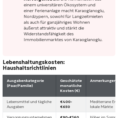
einem universitären Ökosystem und
einer Ferienanlage macht Karaoglanoglu,
Nordzypern, sowohl für Langzeitmieten
als auch für ganzjähriges Wohnen
äußerst attraktiv und stärkt die
Widerstandsfähigkeit des
Immobilienmarktes von Karaoglanoglu.
Lebenshaltungskosten:
Haushaltsrichtlinien
Ausgabenkategorie
Geschätzte
Anmerkungen
(Paar/Familie)
monatliche
Kosten (€)
Lebensmittel und tägliche
€400-
Mediterrane Ern
Ausgaben
€650
lokale Märkte
Versorgungsunternehmen
€90-€160
Höher im Somm