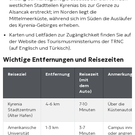
westlichen Stadtteilen Kyrenias bis zur Grenze zu
Alsancak erstreckt; im Norden liegt die
Mittelmeerküste, während sich im Süden die Ausläufer
des Kyrenia-Gebirges erheben.
Karten und Leitfäden zur Zugänglichkeit finden Sie auf
der Website des Tourismusministeriums der TRNC
(auf Englisch und Türkisch).
Wichtige Entfernungen und Reisezeiten
Reiseziel
Entfernung
Reisezeit
Anmerkunge
(mit
dem
Auto)
Kyrenia
4-6 km
7-10
Über die
Stadtzentrum
Minuten
Küstenautob
(Alter Hafen)
Amerikanische
1-3 km
3-7
Campus inner
Universität
Minuten
oder angrenz