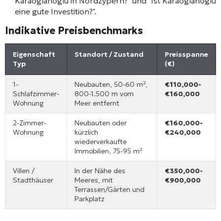
Karaoglanoglu in Nordzypern?" und "Ist Karaoglanoglu
eine gute Investition?".
Indikative Preisbenchmarks
Eigenschaft
Standort / Zustand
Preisspanne
Typ
(€)
1-
Neubauten, 50-60 m²,
€110,000-
Schlafzimmer-
800-1.500 m vom
€160,000
Wohnung
Meer entfernt
2-Zimmer-
Neubauten oder
€160,000-
Wohnung
kürzlich
€240,000
wiederverkaufte
Immobilien, 75-95 m²
Villen /
In der Nähe des
€350,000-
Stadthäuser
Meeres, mit
€900,000
Terrassen/Gärten und
Parkplatz