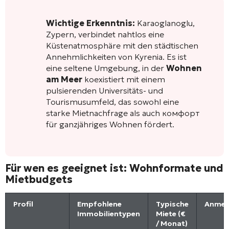
Wichtige Erkenntnis:
Karaoglanoglu,
Zypern, verbindet nahtlos eine
Küstenatmosphäre mit den städtischen
Annehmlichkeiten von Kyrenia. Es ist
eine seltene Umgebung, in der
Wohnen
am Meer
koexistiert mit einem
pulsierenden Universitäts- und
Tourismusumfeld, das sowohl eine
starke Mietnachfrage als auch комфорт
für ganzjähriges Wohnen fördert.
Für wen es geeignet ist: Wohnformate und
Mietbudgets
Profil
Empfohlene
Typische
Anmer
Immobilientypen
Miete (€
/ Monat)