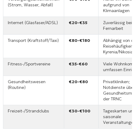
(Strom, Wasser, Abfall)
aufgrund von
Klimaanlagen
Internet (Glasfaser/ADSL)
€20-€35
Zuverlässig bei
Fernarbeit
Transport (Kraftstoff/Taxi)
€80-€180
Abhängig von d
Reisehäufigkeit
Kyrenia/Nikosia
Fitness-/Sportvereine
€35-€60
Viele Wohnkomp
umfassen Einri
Gesundheitswesen
€20-€80
Privatkliniken;
(Routine)
Notdienste über
Gesundheitsmin
der TRNC
Freizeit-/Strandclubs
€30-€100
Tageskarten un
saisonale
Veranstaltunge