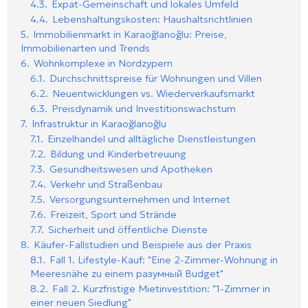
4.3.
Expat-Gemeinschaft und lokales Umfeld
4.4.
Lebenshaltungskosten: Haushaltsrichtlinien
5.
Immobilienmarkt in Karaoğlanoğlu: Preise,
Immobilienarten und Trends
6.
Wohnkomplexe in Nordzypern
6.1.
Durchschnittspreise für Wohnungen und Villen
6.2.
Neuentwicklungen vs. Wiederverkaufsmarkt
6.3.
Preisdynamik und Investitionswachstum
7.
Infrastruktur in Karaoğlanoğlu
7.1.
Einzelhandel und alltägliche Dienstleistungen
7.2.
Bildung und Kinderbetreuung
7.3.
Gesundheitswesen und Apotheken
7.4.
Verkehr und Straßenbau
7.5.
Versorgungsunternehmen und Internet
7.6.
Freizeit, Sport und Strände
7.7.
Sicherheit und öffentliche Dienste
8.
Käufer-Fallstudien und Beispiele aus der Praxis
8.1.
Fall 1. Lifestyle-Kauf: "Eine 2-Zimmer-Wohnung in
Meeresnähe zu einem разумный Budget"
8.2.
Fall 2. Kurzfristige Mietinvestition: "1-Zimmer in
einer neuen Siedlung"