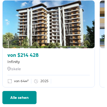
von
$
214 428
Infinity
Iskele
von 64м²
2025
Alle sehen