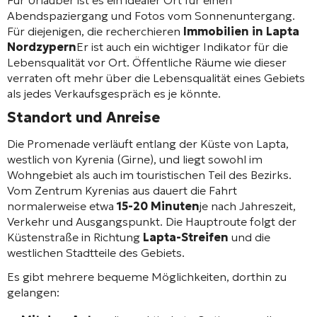
Für Urlauber ist es ein idealer Ort für einen
Abendspaziergang und Fotos vom Sonnenuntergang.
Für diejenigen, die recherchieren
Immobilien in Lapta
Nordzypern
Er ist auch ein wichtiger Indikator für die
Lebensqualität vor Ort. Öffentliche Räume wie dieser
verraten oft mehr über die Lebensqualität eines Gebiets
als jedes Verkaufsgespräch es je könnte.
Standort und Anreise
Die Promenade verläuft entlang der Küste von Lapta,
westlich von Kyrenia (Girne), und liegt sowohl im
Wohngebiet als auch im touristischen Teil des Bezirks.
Vom Zentrum Kyrenias aus dauert die Fahrt
normalerweise etwa
15-20 Minuten
je nach Jahreszeit,
Verkehr und Ausgangspunkt. Die Hauptroute folgt der
Küstenstraße in Richtung
Lapta-Streifen
und die
westlichen Stadtteile des Gebiets.
Es gibt mehrere bequeme Möglichkeiten, dorthin zu
gelangen: