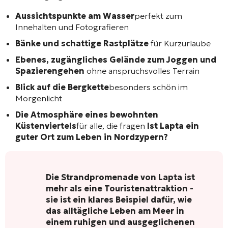
Aussichtspunkte am Wasser
perfekt zum
Innehalten und Fotografieren
Bänke und schattige Rastplätze
für Kurzurlaube
Ebenes, zugängliches Gelände zum Joggen und
Spazierengehen
ohne anspruchsvolles Terrain
Blick auf die Bergkette
besonders schön im
Morgenlicht
Die Atmosphäre eines bewohnten
Küstenviertels
für alle, die fragen
Ist Lapta ein
guter Ort zum Leben in Nordzypern?
Die Strandpromenade von Lapta ist
mehr als eine Touristenattraktion -
sie ist ein klares Beispiel dafür, wie
das alltägliche Leben am Meer in
einem ruhigen und ausgeglichenen