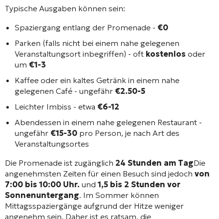
Typische Ausgaben können sein:
Spaziergang entlang der Promenade -
€0
Parken (falls nicht bei einem nahe gelegenen
Veranstaltungsort inbegriffen) - oft
kostenlos
oder
um
€1-3
Kaffee oder ein kaltes Getränk in einem nahe
gelegenen Café - ungefähr
€2.50-5
Leichter Imbiss - etwa
€6-12
Abendessen in einem nahe gelegenen Restaurant -
ungefähr
€15-30
pro Person, je nach Art des
Veranstaltungsortes
Die Promenade ist zugänglich
24 Stunden am Tag
Die
angenehmsten Zeiten für einen Besuch sind jedoch
von
7:00 bis 10:00 Uhr.
und
1,5 bis 2 Stunden vor
Sonnenuntergang
. Im Sommer können
Mittagsspaziergänge aufgrund der Hitze weniger
angenehm sein. Daher ist es ratsam, die