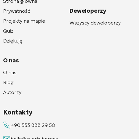
Strona główna
Deweloperzy
Prywatność
Projekty na mapie
Wszyscy deweloperzy
Quiz
Dziękuję
O nas
O nas
Blog
Autorzy
Kontakty
+90 533 888 29 50
hello@cypria.homes