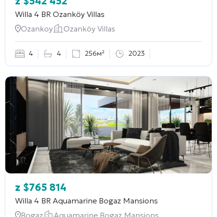
z
$
542 452
Willa 4 BR
Ozanköy Villas
Ozankoy
Ozanköy Villas
4
4
256м²
2023
z
$
765 814
Willa 4 BR
Aquamarine Bogaz Mansions
Bogaz
Aquamarine Bogaz Mansions