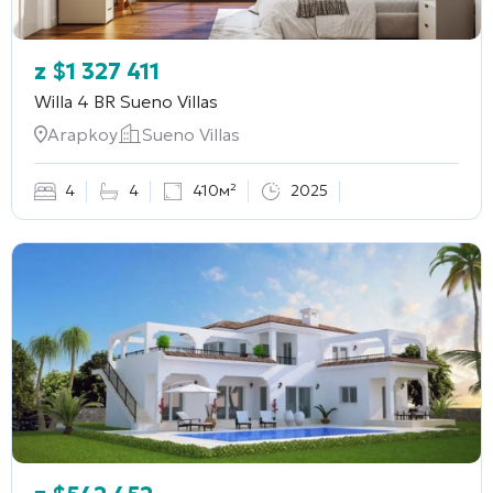
z
$
1 327 411
Willa 4 BR
Sueno Villas
Arapkoy
Sueno Villas
4
4
410м²
2025