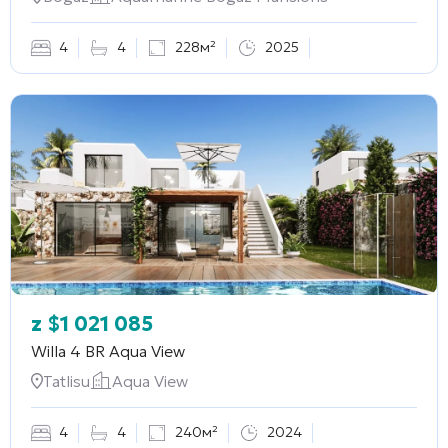
4
4
228м²
2025
z
$
1 021 085
Willa 4 BR
Aqua View
Tatlisu
Aqua View
4
4
240м²
2024