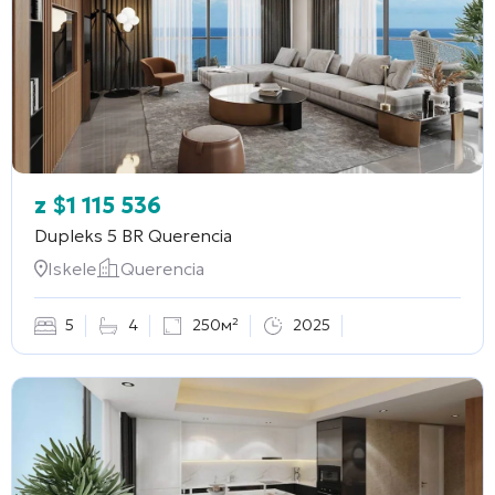
z
$
1 115 536
Dupleks 5 BR
Querencia
Iskele
Querencia
5
4
250м²
2025