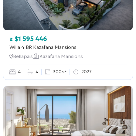
z
$
1 595 446
Willa 4 BR
Kazafana Mansions
Bellapais
Kazafana Mansions
4
4
300м²
2027