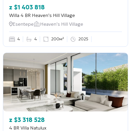
z
$
1 403 818
Willa 4 BR
Heaven’s Hill Village
Esentepe
Heaven’s Hill Village
4
4
200м²
2025
z
$
3 318 528
4 BR Villa
Natulux