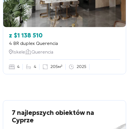
z
$
1 138 510
4 BR duplex
Querencia
Iskele
Querencia
4
4
205м²
2025
7 najlepszych obiektów na
Cyprze