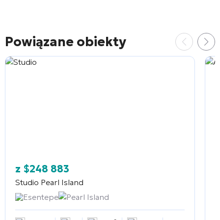
Powiązane obiekty
z
$
248 883
Studio
Pearl Island
A
Esentepe
Pearl Island