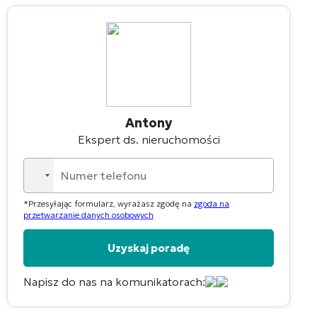
Antony
Ekspert ds. nieruchomości
No
country
*Przesyłając formularz, wyrażasz zgodę na
zgoda na
selected
przetwarzanie danych osobowych
Napisz do nas na komunikatorach:
Alternative: