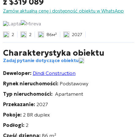
z
$
319 089
Zamów aktualną cenę i dostępność obiektu w WhatsApp
Lapta
Mireva
2
2
86м²
2027
Charakterystyka obiektu
Zadaj pytanie dotyczące obiektu
Deweloper:
Dindi Construction
Rynek nieruchomości:
Podstawowy
Typ nieruchomości:
Apartament
Przekazanie:
2027
Pokoje:
2 BR duplex
Podłogi:
2
Część dzienna:
86
m²