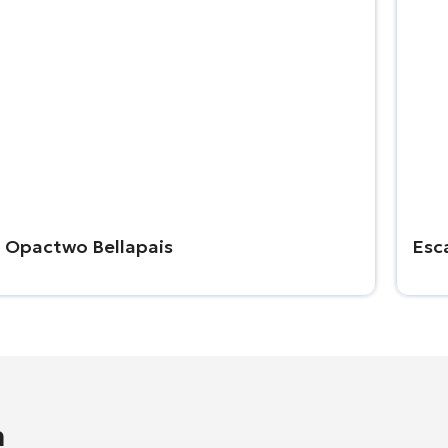
Opactwo Bellapais
Esc
n