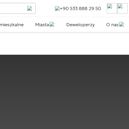
+90 533 888 29 50
mieszkalne
Miasta
Deweloperzy
O nas