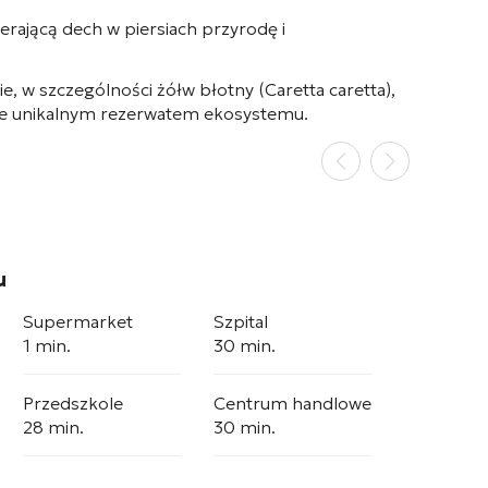
rającą dech w piersiach przyrodę i
ie, w szczególności żółw błotny (
Caretta caretta
),
akże unikalnym rezerwatem ekosystemu.
u
Supermarket
Szpital
1 min.
30 min.
Przedszkole
Centrum handlowe
28 min.
30 min.