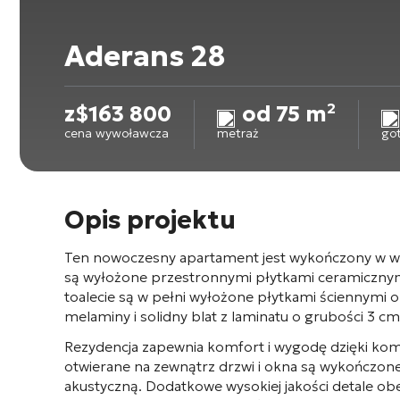
Aderans 28
z
$
163 800
od 75 m²
cena wywoławcza
metraż
go
Opis projektu
Ten nowoczesny apartament jest wykończony w wys
są wyłożone przestronnymi płytkami ceramicznymi
toalecie są w pełni wyłożone płytkami ściennymi o
melaminy i solidny blat z laminatu o grubości 3 c
Rezydencja zapewnia komfort i wygodę dzięki komple
otwierane na zewnątrz drzwi i okna są wykończon
akustyczną. Dodatkowe wysokiej jakości detale o