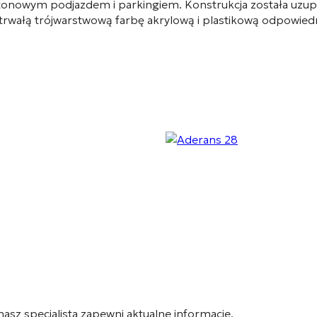
tonowym podjazdem i parkingiem. Konstrukcja została uzup
 trwałą trójwarstwową farbę akrylową i plastikową odpowied
 nasz specjalista zapewni aktualne informacje.