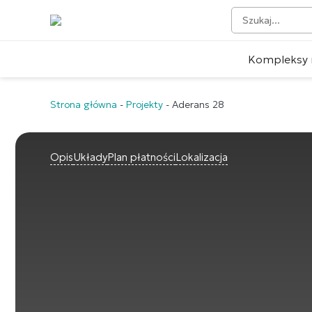
Kompleksy 
Strona główna
-
Projekty
-
Aderans 28
Opis
Układy
Plan płatności
Lokalizacja