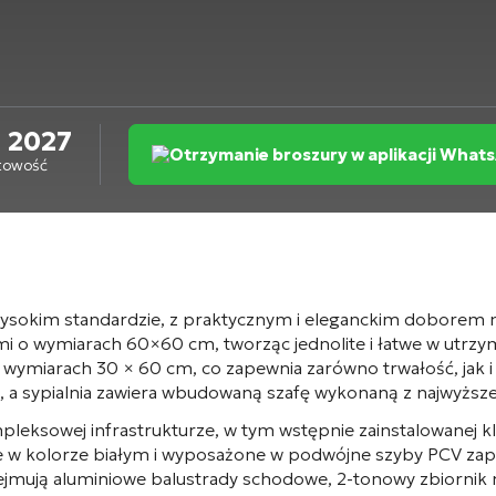
2027
Otrzymanie broszury w aplikacji What
towość
okim standardzie, z praktycznym i eleganckim doborem mat
 o wymiarach 60×60 cm, tworząc jednolite i łatwe w utrzym
 wymiarach 30 × 60 cm, co zapewnia zarówno trwałość, jak i 
m, a sypialnia zawiera wbudowaną szafę wykonaną z najwyższej
ksowej infrastrukturze, w tym wstępnie zainstalowanej klimat
e w kolorze białym i wyposażone w podwójne szyby PCV zapew
bejmują aluminiowe balustrady schodowe, 2-tonowy zbiornik