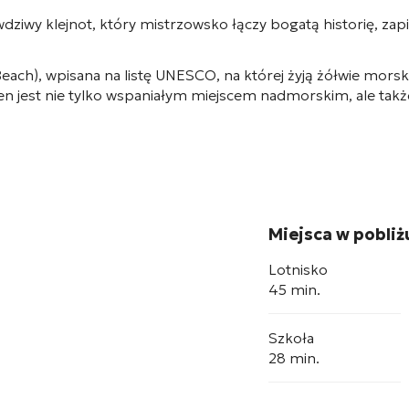
wy klejnot, który mistrzowsko łączy bogatą historię, zapie
 Beach), wpisana na listę UNESCO, na której żyją żółwie morsk
on ten jest nie tylko wspaniałym miejscem nadmorskim, ale t
Miejsca w pobliż
Lotnisko
45 min.
Szkoła
28 min.