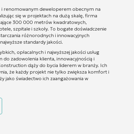
nym i renomowanym deweloperem obecnym na
zując się w projektach na dużą skalę, firma
czające 300 000 metrów kwadratowych,
le, szpitale i szkoły. To bogate doświadczenie
starczania różnorodnych i innowacyjnych
najwyższe standardy jakości.
ybkich, opłacalnych i najwyższej jakości usług
 do zadowolenia klienta, innowacyjnością i
nstruction dąży do bycia liderem w branży. Ich
ia, że każdy projekt nie tylko zwiększa komfort i
łuży jako świadectwo ich zaangażowania w