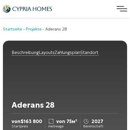
Startseite
-
Projekte
-
Aderans 28
Beschreibung
Layouts
Zahlungsplan
Standort
Aderans 28
von
$
163 800
von 75м²
2027
Startpreis
metreage
Bereitschaft