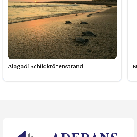
Alagadi Schildkrötenstrand
B