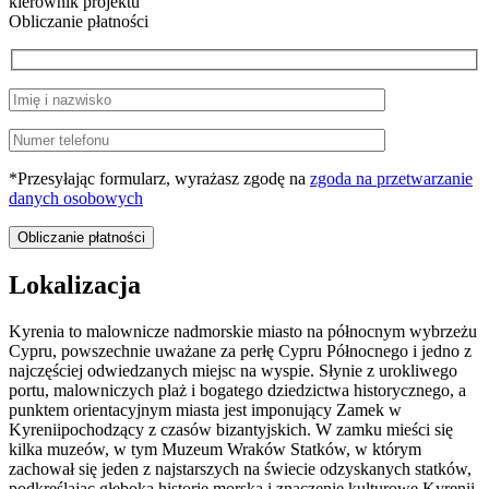
kierownik projektu
Obliczanie płatności
*Przesyłając formularz, wyrażasz zgodę na
zgoda na przetwarzanie
danych osobowych
Lokalizacja
Kyrenia
to malownicze nadmorskie miasto na północnym wybrzeżu
Cypru, powszechnie uważane za perłę Cypru Północnego i jedno z
najczęściej odwiedzanych miejsc na wyspie. Słynie z urokliwego
portu, malowniczych plaż i bogatego dziedzictwa historycznego, a
punktem orientacyjnym miasta jest imponujący
Zamek w
Kyrenii
pochodzący z czasów bizantyjskich. W zamku mieści się
kilka muzeów, w tym Muzeum Wraków Statków, w którym
zachował się jeden z najstarszych na świecie odzyskanych statków,
podkreślając głęboką historię morską i znaczenie kulturowe Kyrenii.