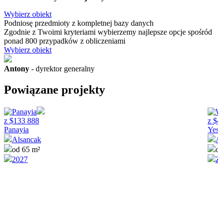
Wybierz obiekt
Podniosę przedmioty
z kompletnej bazy danych
Zgodnie z Twoimi kryteriami wybierzemy najlepsze opcje spośród
ponad 800 przypadków z obliczeniami
Wybierz obiekt
Antony
- dyrektor generalny
Powiązane projekty
z
$
133 888
z
$
4
Panayia
Yesi
Alsancak
A
od 65 m²
o
2027
Z