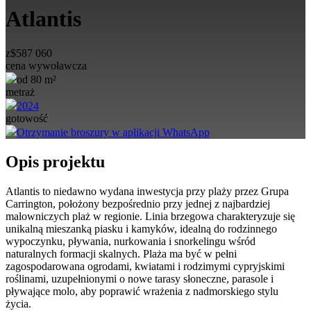
Atlantis
z
$
587 060
cena wywoławcza
od 80 m²
metraż
2024
gotowość
Otrzymanie broszury w aplikacji WhatsApp
Opis projektu
Atlantis to niedawno wydana inwestycja przy plaży przez
Grupa
Carrington
, położony bezpośrednio przy jednej z najbardziej
malowniczych plaż w regionie. Linia brzegowa charakteryzuje się
unikalną mieszanką piasku i kamyków, idealną do rodzinnego
wypoczynku, pływania, nurkowania i snorkelingu wśród
naturalnych formacji skalnych. Plaża ma być w pełni
zagospodarowana ogrodami, kwiatami i rodzimymi cypryjskimi
roślinami, uzupełnionymi o nowe tarasy słoneczne, parasole i
pływające molo, aby poprawić wrażenia z nadmorskiego stylu
życia.