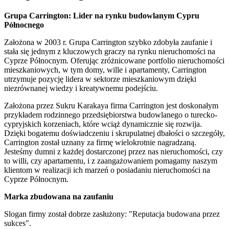
Grupa Carrington: Lider na rynku budowlanym Cypru
Północnego
Założona w 2003 r. Grupa Carrington szybko zdobyła zaufanie i
stała się jednym z kluczowych graczy na rynku nieruchomości na
Cyprze Północnym. Oferując zróżnicowane portfolio nieruchomości
mieszkaniowych, w tym domy, wille i apartamenty, Carrington
utrzymuje pozycję lidera w sektorze mieszkaniowym dzięki
niezrównanej wiedzy i kreatywnemu podejściu.
Założona przez Sukru Karakaya firma Carrington jest doskonałym
przykładem rodzinnego przedsiębiorstwa budowlanego o turecko-
cypryjskich korzeniach, które wciąż dynamicznie się rozwija.
Dzięki bogatemu doświadczeniu i skrupulatnej dbałości o szczegóły,
Carrington został uznany za firmę wielokrotnie nagradzaną.
Jesteśmy dumni z każdej dostarczonej przez nas nieruchomości, czy
to willi, czy apartamentu, i z zaangażowaniem pomagamy naszym
klientom w realizacji ich marzeń o posiadaniu nieruchomości na
Cyprze Północnym.
Marka zbudowana na zaufaniu
Slogan firmy został dobrze zasłużony: "Reputacja budowana przez
sukces".