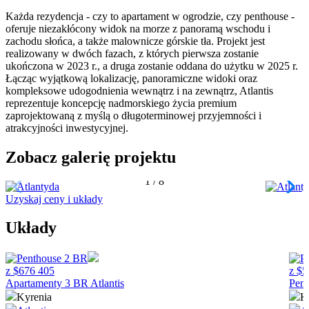
Każda rezydencja - czy to apartament w ogrodzie, czy penthouse -
oferuje niezakłócony widok na morze z panoramą wschodu i
zachodu słońca, a także malownicze górskie tła. Projekt jest
realizowany w dwóch fazach, z których pierwsza zostanie
ukończona w 2023 r., a druga zostanie oddana do użytku w 2025 r.
Łącząc wyjątkową lokalizację, panoramiczne widoki oraz
kompleksowe udogodnienia wewnątrz i na zewnątrz, Atlantis
reprezentuje koncepcję nadmorskiego życia premium
zaprojektowaną z myślą o długoterminowej przyjemności i
atrakcyjności inwestycyjnej.
Zobacz galerię projektu
1
/
8
Uzyskaj ceny i układy
Układy
z
$
676 405
z
$
5
Apartamenty 3 BR
Atlantis
Pen
Kyrenia
K