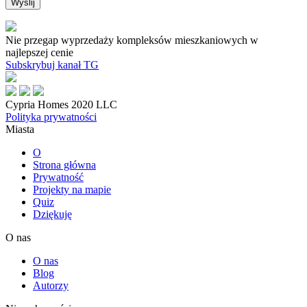
Nie przegap wyprzedaży kompleksów mieszkaniowych w
najlepszej cenie
Subskrybuj kanał TG
Cypria Homes 2020 LLC
Polityka prywatności
Miasta
O
Strona główna
Prywatność
Projekty na mapie
Quiz
Dziękuję
O nas
O nas
Blog
Autorzy