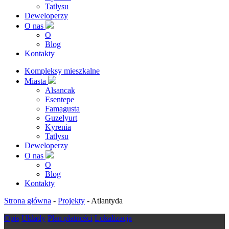
Tatlysu
Deweloperzy
O nas
O
Blog
Kontakty
Kompleksy mieszkalne
Miasta
Alsancak
Esentepe
Famagusta
Guzelyurt
Kyrenia
Tatlysu
Deweloperzy
O nas
O
Blog
Kontakty
Strona główna
-
Projekty
-
Atlantyda
Opis
Układy
Plan płatności
Lokalizacja