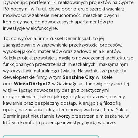
Dysponując portfelem 14 realizowanych projektów na Cyprze
Północnym i w Turcji, deweloper oferuje szeroki wachlarz
możliwości w zakresie nieruchomości mieszkaniowych i
komercyjnych, od nowoczesnych apartamentów po
inwestycje wielofunkcyjne
.
To, co wyróżnia firmę Yüksel Demir İnşaat, to jej
zaangażowanie w zapewnienie przejrzystości procesów,
wysokiej jakości materiałów oraz zadowolenia klientów
.
Każdy projekt powstaje z myślą o nowoczesnej architekturze,
funkcjonalnych przestrzeniach mieszkalnych i maksymalnym
wykorzystaniu naturalnego światła
. Najważniejsze projekty
deweloperskie firmy, w tym
Sunshine City
w Iskele
oraz
Wieża Dörtyol 2
w Gazimağusa stanowią przykład tej
wizji — łącząc nowoczesny design z praktycznymi
udogodnieniami, takimi jak ogrody krajobrazowe, baseny,
kawiarnie oraz bezpieczny dostęp
. Kierując się filozofią
opartą na zaufaniu i długoterminowej wartości, firma Yüksel
Demir İnşaat nieustannie tworzy przestrzenie mieszkalne, w
których komfort i potencjał inwestycyjny idą w parze.