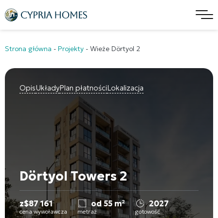
Strona główna
-
Projekty
-
Wieże Dörtyol 2
Opis
Układy
Plan płatności
Lokalizacja
Dörtyol Towers 2
z
$
87 161
od 55 m²
2027
cena wywoławcza
metraż
gotowość