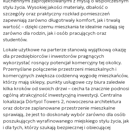
kuchennymi zaprojektowanymi z myślą o współczesnym
stylu życia. Wysokiej jakości materiały, dbałość o
szczegóły oraz praktyczny rozkład pomieszczeń
zapewniają zarówno długotrwały komfort, jak i trwałą
wartość – dzięki czemu mieszkania te idealnie nadają się
zarówno dla rodzin, jak i osób pracujących oraz
studentów.
Lokale użytkowe na parterze stanowią wyjątkową okazję
dla przedsiębiorców i inwestorów pragnących
wykorzystać rosnący potencjał komercyjny tej okolicy.
Przemyślane połączenie przestrzeni mieszkalnych i
komercyjnych zwiększa codzienną wygodę mieszkańców,
którzy mają sklepy, punkty usługowe czy biura zaledwie
kilka kroków od swoich drzwi – cecha ta znacznie podnosi
ogólną atrakcyjność inwestycyjną inwestycji. Centralna
lokalizacja Dörtyol Towers 2, nowoczesna architektura
oraz dobrze zaplanowane przestrzenie mieszkalne
sprawiają, że jest to doskonały wybór zarówno dla osób
poszukujących wyrafinowanego miejskiego stylu życia, jak
i dla tych, którzy szukają bezpiecznej i obiecującej