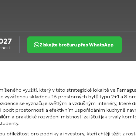
027
Získejte brožuru přes WhatsApp
venost
šeného využití, který v této strategické lokalitě ve Famagu
je vyváženou skladbou 16 prostorných bytů typu 2+1 a 8 p
zidence se vyznačuje světlými a vzdušnými interiéry, které 
mi pocit prostornosti a efektivním uspořádáním kuchyně na
ailům a praktické rozvržení místností zajišťují jak trvalý k
studenty.
 příležitost pro podniky a investory, kteří chtějí těžit z ro