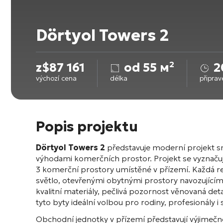
Dörtyol Towers 2
z
$
87 161
od 55 м²
2
výchozí cena
délka
připra
Popis projektu
Dörtyol Towers 2
představuje moderní projekt smí
výhodami komerčních prostor. Projekt se vyznaču
3 komerční prostory umístěné v přízemí. Každá re
světlo, otevřenými obytnými prostory navozující
kvalitní materiály, pečlivá pozornost věnovaná det
tyto byty ideální volbou pro rodiny, profesionály i 
Obchodní jednotky v přízemí představují výjimečnou