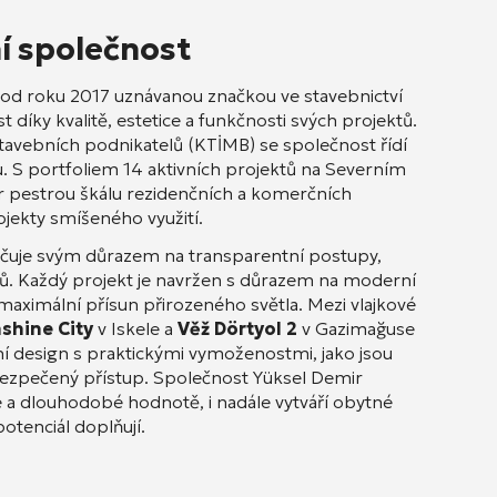
í společnost
od roku 2017 uznávanou značkou ve stavebnictví
 díky kvalitě, estetice a funkčnosti svých projektů
.
tavebních podnikatelů (KTİMB) se společnost řídí
u
. S portfoliem 14 aktivních projektů na Severním
r pestrou škálu rezidenčních a komerčních
ojekty smíšeného využití
.
ačuje svým důrazem na transparentní postupy,
ků
. Každý projekt je navržen s důrazem na moderní
 maximální přísun přirozeného světla
. Mezi vlajkové
shine City
v Iskele a
Věž Dörtyol 2
v Gazimağuse
ní design s praktickými vymoženostmi, jako jsou
bezpečený přístup
. Společnost Yüksel Demir
ěře a dlouhodobé hodnotě, i nadále vytváří obytné
potenciál doplňují.