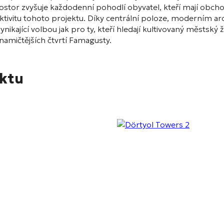
or zvyšuje každodenní pohodlí obyvatel, kteří mají obchody
traktivitu tohoto projektu. Díky centrální poloze, moderním
ající volbou jak pro ty, kteří hledají kultivovaný městský živ
ynamičtějších čtvrtí Famagusty.
ektu