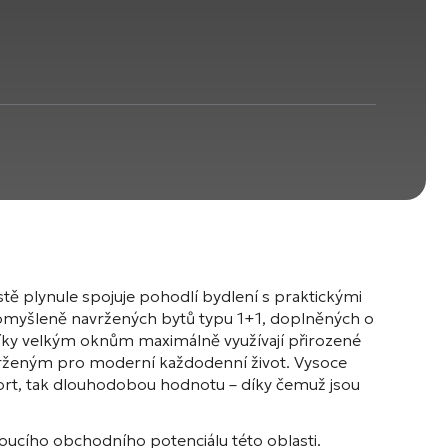
stě plynule spojuje pohodlí bydlení s praktickými
romyšleně navržených bytů typu 1+1, doplněných o
díky velkým oknům maximálně využívají přirozené
vrženým pro moderní každodenní život. Vysoce
omfort, tak dlouhodobou hodnotu – díky čemuž jsou
stoucího obchodního potenciálu této oblasti.