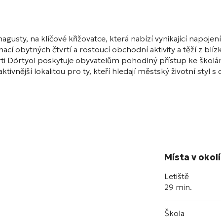
usty, na klíčové křižovatce, která nabízí vynikající napojení 
binací obytných čtvrtí a rostoucí obchodní aktivity a těží z b
rti Dörtyol poskytuje obyvatelům pohodlný přístup ke ško
tivnější lokalitou pro ty, kteří hledají městský životní sty
Místa v okolí
Letiště
29 min.
Škola