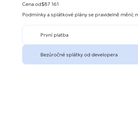
Cena od
$
87 161
Podmínky a splátkové plány se pravidelně mění; n
První platba
Bezúročné splátky od developera