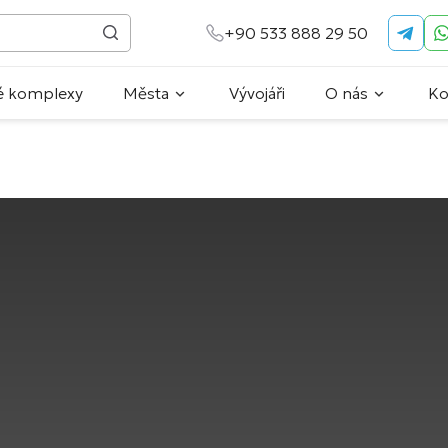
+90 533 888 29 50
é komplexy
Města
Vývojáři
O nás
Ko