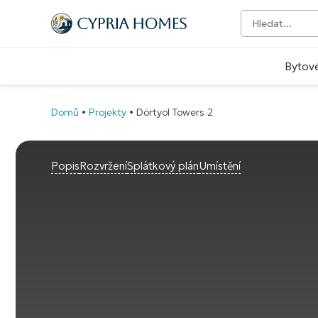
Bytov
Domů
•
Projekty
•
Dörtyol Towers 2
Popis
Rozvržení
Splátkový plán
Umístění