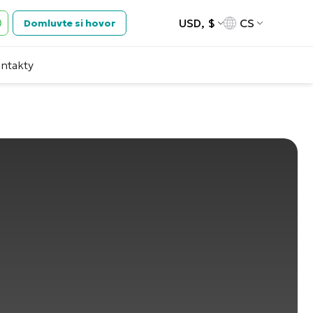
USD, $
CS
Domluvte si hovor
ntakty