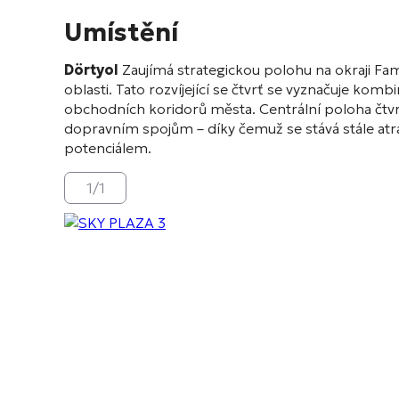
Umístění
Dörtyol
Zaujímá strategickou polohu na okraji Famag
oblasti. Tato rozvíjející se čtvrť se vyznačuje kom
obchodních koridorů města. Centrální poloha čtv
dopravním spojům – díky čemuž se stává stále atrak
potenciálem.
1
/
1