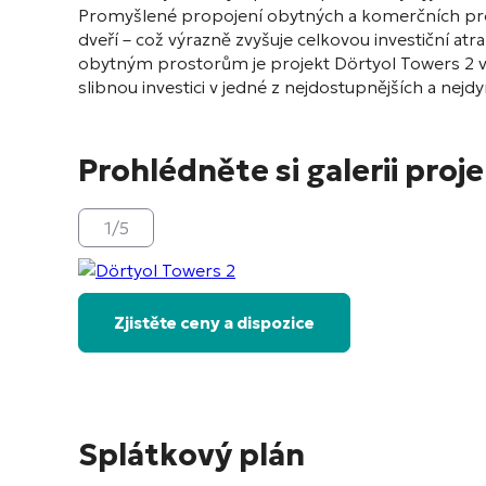
Promyšlené propojení obytných a komerčních prost
dveří – což výrazně zvyšuje celkovou investiční a
obytným prostorům je projekt Dörtyol Towers 2 vynik
slibnou investici v jedné z nejdostupnějších a nejd
Prohlédněte si galerii proj
1
/
5
Zjistěte ceny a dispozice
Splátkový plán