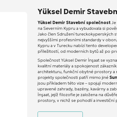
Yüksel Demir Stavebn
Yüksel Demir Stavební společnost
Je 
na Severním Kypru a vybudovala si pověst
Jako člen Sdružení tureckokyperských s
nejvyššími profesními standardy v obor
Kypru a v Turecku nabízí tento develope
příležitostí, od moderních bytů až po pr
Společnost Yüksel Demir İnşaat se vyzn
kvalitní materiály a spokojenost zákazní
architekturu, funkční obytné prostory a
projekty společnosti patří mimo jiné
Sun
jsou příkladem této vize – spojují moder
upravené zahrady, bazény, kavárny a za
İnşaat, jejíž filozofie je založena na dův
prostory, v nichž se pohodlí a investiční 