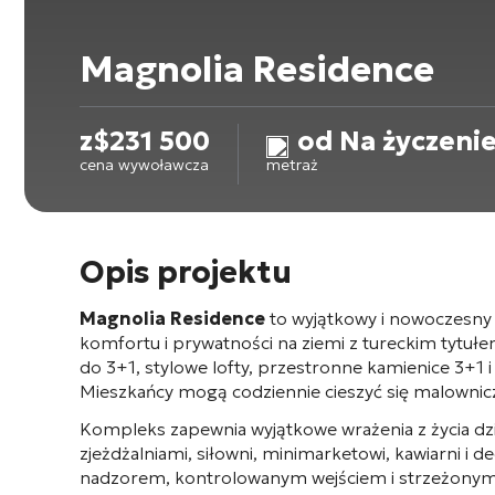
Magnolia Residence
z
$
231 500
od Na życzeni
cena wywoławcza
metraż
Opis projektu
Magnolia Residence
to wyjątkowy i nowoczesny 
komfortu i prywatności na ziemi z tureckim tytu
do 3+1, stylowe lofty, przestronne kamienice 3+1 
Mieszkańcy mogą codziennie cieszyć się malowni
Kompleks zapewnia wyjątkowe wrażenia z życia dzi
zjeżdżalniami, siłowni, minimarketowi, kawiarni i
nadzorem, kontrolowanym wejściem i strzeżonym o