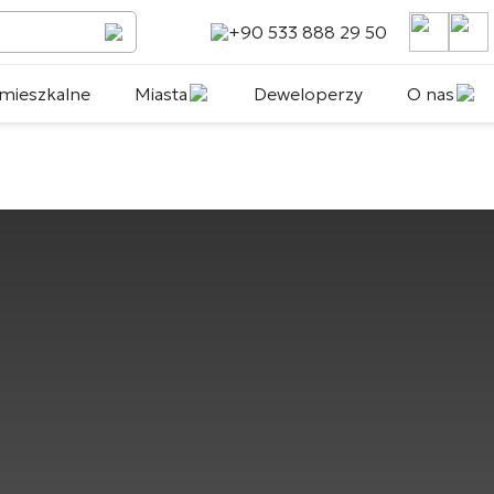
+90 533 888 29 50
mieszkalne
Miasta
Deweloperzy
O nas