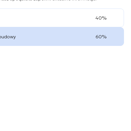
40%
 budowy
60%