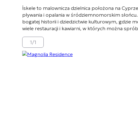
İskele to malownicza dzielnica położona na Cyprz
pływania i opalania w śródziemnomorskim słońcu. 
bogatej historii i dziedzictwie kulturowym, gdzie m
wiele restauracji i kawiarni, w których można spró
1
/
1