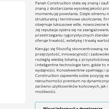
Panah Construction stała się znaną i z
znaną z dostarczania wysokiej jakości p
momentu jej powstania. Dzięki silnemu n
strukturalną i terminowe ukończenie, fi
obejmuje luksusowe wille, nowoczesne 
Jej reputacja opiera się na zaangażowani
przestrzeganiu rygorystycznych standar
oferuje trwałość, estetykę i trwałą warto
Kierując się filozofią skoncentrowaną na 
przejrzystość, innowacyjność i zadowolen
rozległą wiedzę lokalną z przyszłościo
i inteligentne technologie tam, gdzie to 
wydajności. Konsekwentnie spełniając i 
Construction zapewniła sobie pozycję w
nieruchomości premium na dynamicznym
zarówno użytkowników końcowych, jak i 
możliwości.
Więcej informacji o deweloperze