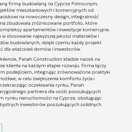
aufaną firmą budowlaną na Cyprze Północnym,
rojektów mieszkaniowych i komercyjnych od
aciskowi na nowoczesny design, integralność
rma zbudowała zróżnicowane portfolio, które
kompleksy apartamentów i inwestycje komercyjne.
u w stosowanie najwyższej jakości materiałów i
dów budowlanych, dzięki czemu każdy projekt
ść dla właścicieli domów i inwestorów.
kliencie, Panah Construction kładzie nacisk na
ie klienta na każdym etapie rozwoju. Firma łączy
wym podejściem, integrując zrównoważone praktyki
możliwe, w celu zwiększenia komfortu życia i
przekraczając oczekiwania rynku, Panah
iarygodnego partnera dla osób poszukujących
 rynku nieruchomości na Cyprze, obsługując
bystrych inwestorów poszukujących solidnych