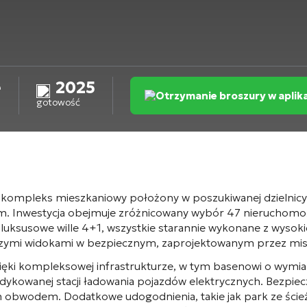
e
2025
Otrzymanie broszury w aplik
gotowość
kompleks mieszkaniowy położony w poszukiwanej dzielnicy İs
łem. Inwestycja obejmuje zróżnicowany wybór 47 nieruchomo
i luksusowe wille 4+1, wszystkie starannie wykonane z wysoki
czymi widokami w bezpiecznym, zaprojektowanym przez mis
ęki kompleksowej infrastrukturze, w tym basenowi o wymiara
 dedykowanej stacji ładowania pojazdów elektrycznych. Bezpi
bwodem. Dodatkowe udogodnienia, takie jak park ze ścieżk