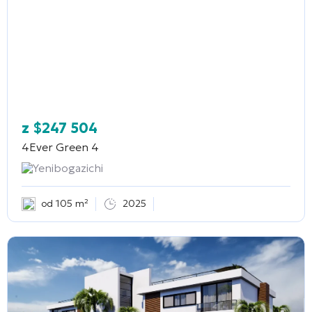
z
$
247 504
4Ever Green 4
Yenibogazichi
od 105 m²
2025