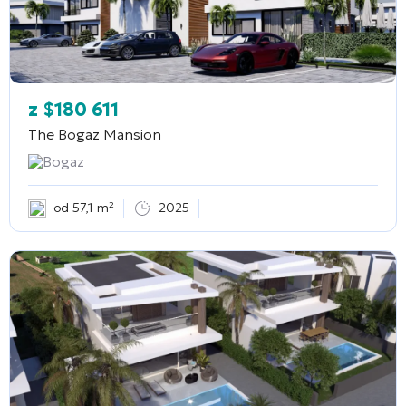
z
$
180 611
The Bogaz Mansion
Bogaz
od 57,1 m²
2025