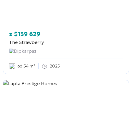
z
$
139 629
The Strawberry
Dipkarpaz
od 54 m²
2025