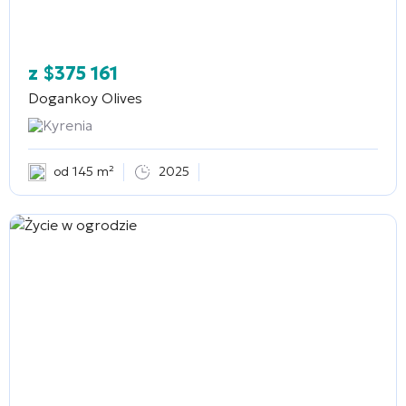
z
$
375 161
Dogankoy Olives
Kyrenia
od 145 m²
2025