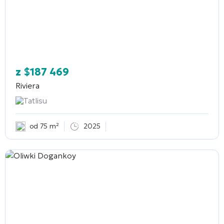
z
$
187 469
Riviera
Tatlisu
od 75 m²
2025