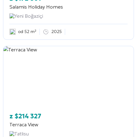
Salamis Holiday Homes
Yeni Boğaziçi
od 52 m²
2025
z
$
214 327
Terraca View
Tatlisu