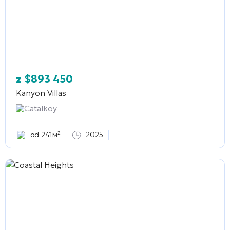
z
$
893 450
Kanyon Villas
Catalkoy
od 241м²
2025