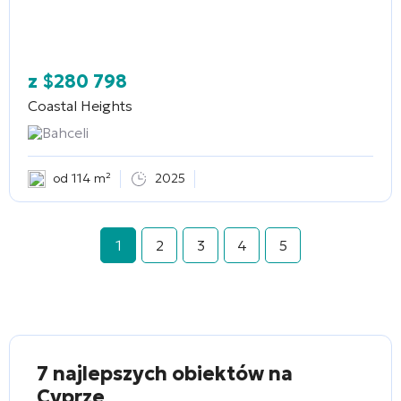
z
$
280 798
Coastal Heights
Bahceli
od 114 m²
2025
1
2
3
4
5
7 najlepszych obiektów na
Cyprze