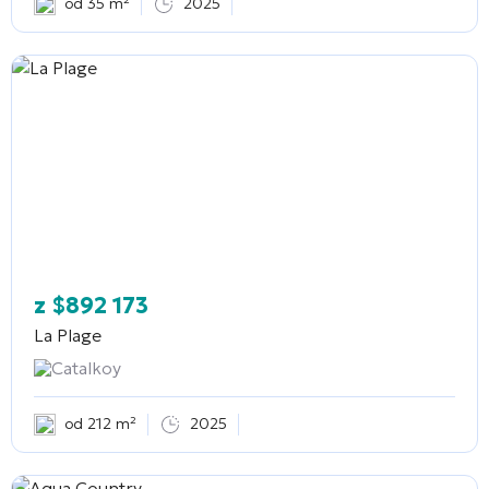
od 35 m²
2025
z
$
892 173
La Plage
Catalkoy
od 212 m²
2025