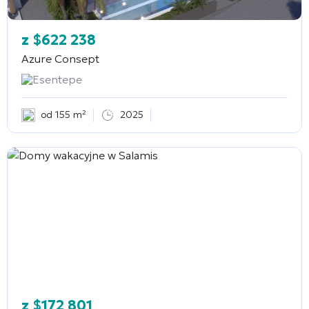
z
$
622 238
Azure Consept
Esentepe
od 155 m²
2025
z
$
172 801