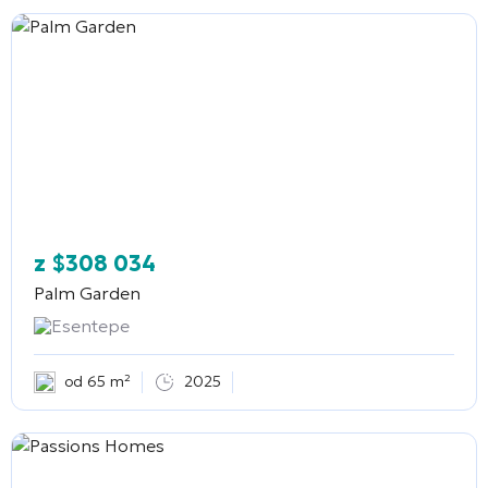
z
$
308 034
Palm Garden
Esentepe
od 65 m²
2025