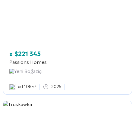
z
$
221 345
Passions Homes
Yeni Boğaziçi
od 108м²
2025