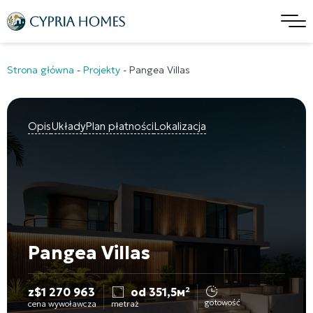
Strona główna
-
Projekty
-
Pangea Villas
Opis
Układy
Plan płatności
Lokalizacja
Pangea Villas
z
$
1 270 963
od 351,5м²
gotowość
cena wywoławcza
metraż