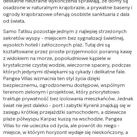
delikatne neutralne wykończenia sprawiają, że domy są
osadzone w naturalnym krajobrazie, a prywatne baseny i
ogrody krajobrazowe oferują osobiste sanktuaria z dala
od świata.
Samo Tatlisu pozostaje jednym z najlepiej strzeżonych
sekretów wyspy - miejscem bez sygnalizacji świetlnej,
wysokich hoteli i zatłoczonych plaż. Tutaj dni są
kształtowane przez proste przyjemności: poranną kawę
z widokiem na morze, popołudniowe kąpiele w
krystalicznie czystej wodzie, wieczorne spacery, podczas
których jedynymi dźwiękami są cykady i delikatne fale.
Pangea Villas wzmacnia ten styl życia dzięki
bezpiecznemu, ogrodzonemu dostępowi, wspólnym
terenom zielonym i projektowi, który priorytetowo
traktuje prywatność bez izolowania mieszkańców. Jednak
świat nie jest daleko - port i zabytki Kyrenii znajdują się w
zasięgu krótkiej przejażdżki samochodem, a dziewicze
plaże półwyspu Karpaz kuszą na wschodzie. Pangea
Villas to nie ucieczka od życia, ale powrót do niego -
miejsce, w którym horyzont wydaje się nieskończony, a