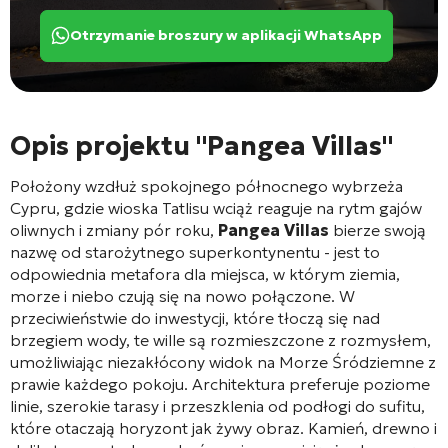
Otrzymanie broszury w aplikacji WhatsApp
Opis projektu "Pangea Villas"
Położony wzdłuż spokojnego północnego wybrzeża
Cypru, gdzie wioska Tatlisu wciąż reaguje na rytm gajów
oliwnych i zmiany pór roku,
Pangea Villas
bierze swoją
nazwę od starożytnego superkontynentu - jest to
odpowiednia metafora dla miejsca, w którym ziemia,
morze i niebo czują się na nowo połączone. W
przeciwieństwie do inwestycji, które tłoczą się nad
brzegiem wody, te wille są rozmieszczone z rozmysłem,
umożliwiając niezakłócony widok na Morze Śródziemne z
prawie każdego pokoju. Architektura preferuje poziome
linie, szerokie tarasy i przeszklenia od podłogi do sufitu,
które otaczają horyzont jak żywy obraz. Kamień, drewno i