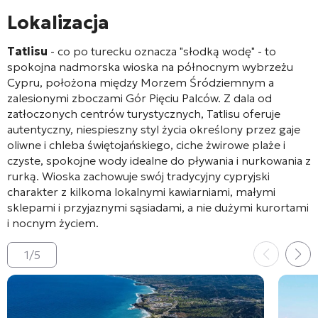
Lokalizacja
Tatlisu
- co po turecku oznacza "słodką wodę" - to
spokojna nadmorska wioska na północnym wybrzeżu
Cypru, położona między Morzem Śródziemnym a
zalesionymi zboczami Gór Pięciu Palców. Z dala od
zatłoczonych centrów turystycznych, Tatlisu oferuje
autentyczny, niespieszny styl życia określony przez gaje
oliwne i chleba świętojańskiego, ciche żwirowe plaże i
czyste, spokojne wody idealne do pływania i nurkowania z
rurką. Wioska zachowuje swój tradycyjny cypryjski
charakter z kilkoma lokalnymi kawiarniami, małymi
sklepami i przyjaznymi sąsiadami, a nie dużymi kurortami
i nocnym życiem.
1
/
5