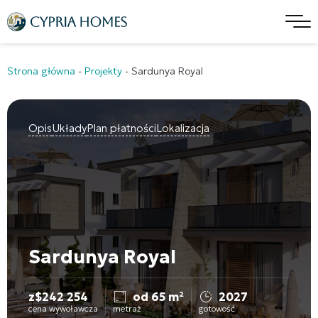
Strona główna
-
Projekty
-
Sardunya Royal
Opis
Układy
Plan płatności
Lokalizacja
Sardunya Royal
z
$
242 254
od 65 m²
2027
cena wywoławcza
metraż
gotowość