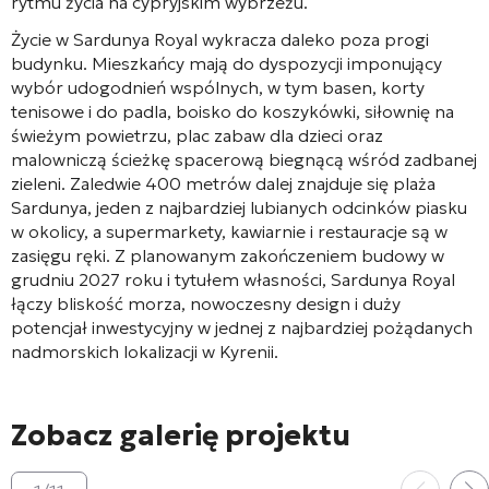
rytmu życia na cypryjskim wybrzeżu.
Życie w Sardunya Royal wykracza daleko poza progi
budynku. Mieszkańcy mają do dyspozycji imponujący
wybór udogodnień wspólnych, w tym basen, korty
tenisowe i do padla, boisko do koszykówki, siłownię na
świeżym powietrzu, plac zabaw dla dzieci oraz
malowniczą ścieżkę spacerową biegnącą wśród zadbanej
zieleni. Zaledwie 400 metrów dalej znajduje się plaża
Sardunya, jeden z najbardziej lubianych odcinków piasku
w okolicy, a supermarkety, kawiarnie i restauracje są w
zasięgu ręki. Z planowanym zakończeniem budowy w
grudniu 2027 roku i tytułem własności, Sardunya Royal
łączy bliskość morza, nowoczesny design i duży
potencjał inwestycyjny w jednej z najbardziej pożądanych
nadmorskich lokalizacji w Kyrenii.
Zobacz galerię projektu