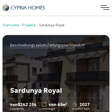
Startseite
-
Projekte
-
Sardunya Royal
Beschreibung
Layouts
Zahlungsplan
Standort
Sardunya Royal
von
$
242 254
von 65м²
2027
Startpreis
metreage
Bereitschaft