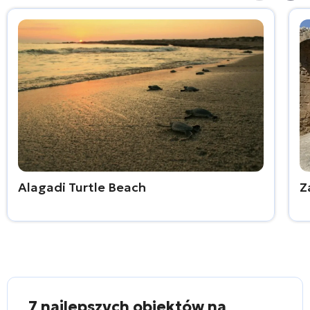
Alagadi Turtle Beach
Z
7 najlepszych obiektów na