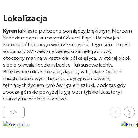
Lokalizacja
Kyrenia
Miasto położone pomiędzy błękitnym Morzem
Śródziemnym i surowymi Górami Pięciu Palców jest
koroną północnego wybrzeża Cypru. Jego sercem jest
wspaniały XVI-wieczny wenecki zamek portowy,
otoczony mariną w kształcie półksiężyca, w której obok
siebie pływają łodzie rybackie i luksusowe jachty.
Brukowane uliczki rozgałęziają się w tętniące życiem
miasto butikowych hoteli, tradycyjnych tawern,
tętniących życiem rynków i galerii sztuki, podczas gdy
zbocza górskie powyżej kryją bizantyjskie klasztory i
starożytne wieże strażnicze.
1
/
5