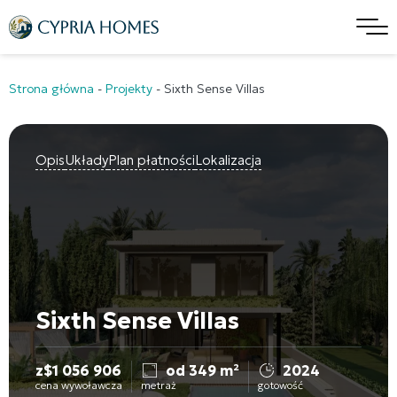
Strona główna
-
Projekty
-
Sixth Sense Villas
Opis
Układy
Plan płatności
Lokalizacja
Sixth Sense Villas
z
$
1 056 906
od 349 m²
2024
cena wywoławcza
metraż
gotowość