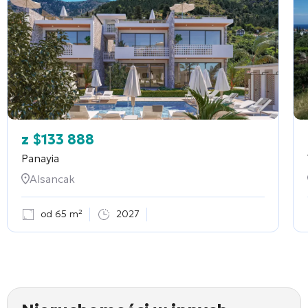
z
$
133 888
Panayia
Alsancak
od 65 m²
2027