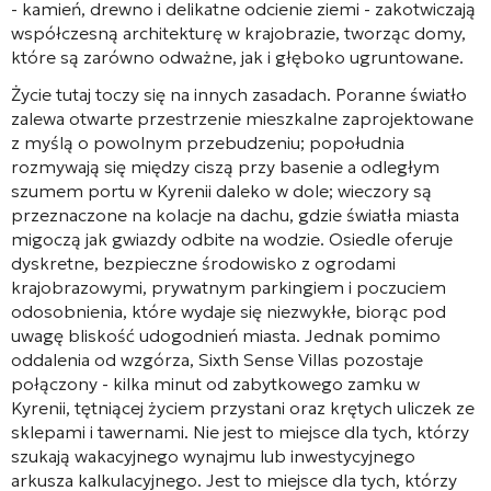
- kamień, drewno i delikatne odcienie ziemi - zakotwiczają
współczesną architekturę w krajobrazie, tworząc domy,
które są zarówno odważne, jak i głęboko ugruntowane.
Życie tutaj toczy się na innych zasadach. Poranne światło
zalewa otwarte przestrzenie mieszkalne zaprojektowane
z myślą o powolnym przebudzeniu; popołudnia
rozmywają się między ciszą przy basenie a odległym
szumem portu w Kyrenii daleko w dole; wieczory są
przeznaczone na kolacje na dachu, gdzie światła miasta
migoczą jak gwiazdy odbite na wodzie. Osiedle oferuje
dyskretne, bezpieczne środowisko z ogrodami
krajobrazowymi, prywatnym parkingiem i poczuciem
odosobnienia, które wydaje się niezwykłe, biorąc pod
uwagę bliskość udogodnień miasta. Jednak pomimo
oddalenia od wzgórza, Sixth Sense Villas pozostaje
połączony - kilka minut od zabytkowego zamku w
Kyrenii, tętniącej życiem przystani oraz krętych uliczek ze
sklepami i tawernami. Nie jest to miejsce dla tych, którzy
szukają wakacyjnego wynajmu lub inwestycyjnego
arkusza kalkulacyjnego. Jest to miejsce dla tych, którzy