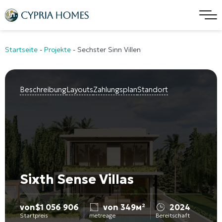
Startseite
-
Projekte
-
Sechster Sinn Villen
Beschreibung
Layouts
Zahlungsplan
Standort
Sixth Sense Villas
von
$
1 056 906
von 349м²
2024
Startpreis
metreage
Bereitschaft