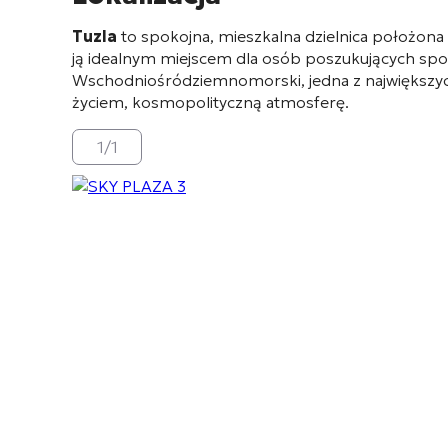
Tuzla
to spokojna, mieszkalna dzielnica położon
ją idealnym miejscem dla osób poszukujących spok
Wschodniośródziemnomorski, jedna z największych 
życiem, kosmopolityczną atmosferę.
1
/
1