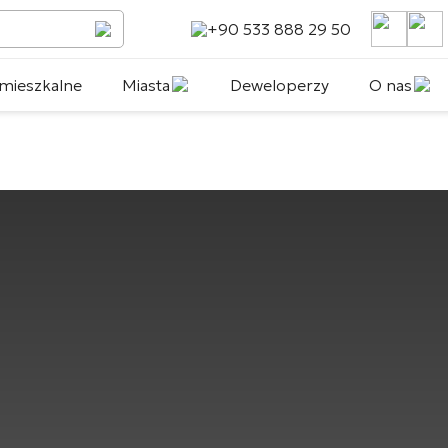
+90 533 888 29 50
mieszkalne
Miasta
Deweloperzy
O nas