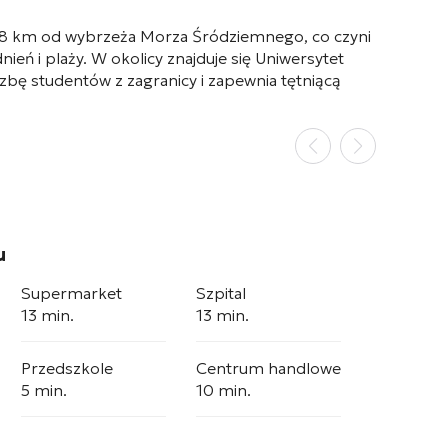
e 8 km od wybrzeża Morza Śródziemnego, co czyni
ń i plaży. W okolicy znajduje się Uniwersytet
bę studentów z zagranicy i zapewnia tętniącą
u
Supermarket
Szpital
13 min.
13 min.
Przedszkole
Centrum handlowe
5 min.
10 min.