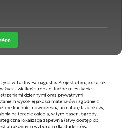
tsApp
ia w Tuzli w Famagustie. Projekt oferuje szeroki
ycia i wielkości rodzin. Każde mieszkanie
zestrzeniami dziennymi oraz prywatnymi
aniem wysokiej jakości materiałów i zgodnie z
ażone kuchnie, nowoczesną armaturę łazienkową
enia na terenie osiedla, w tym basen, ogrody
tegiczna lokalizacja zapewnia łatwy dostęp do
jest atrakcyjnym wyborem dla studentów,