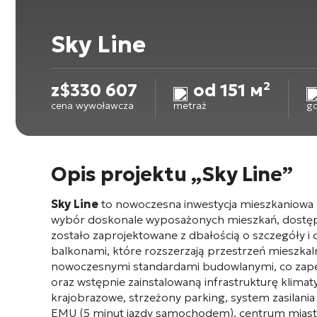
Sky Line
z
$
330 607
od 151 м²
cena wywoławcza
metraż
g
Opis projektu „Sky Line”
Sky Line
to nowoczesna inwestycja mieszkaniowa z
wybór doskonale wyposażonych mieszkań, dostępny
zostało zaprojektowane z dbałością o szczegóły i
balkonami, które rozszerzają przestrzeń mieszkal
nowoczesnymi standardami budowlanymi, co zapew
oraz wstępnie zainstalowaną infrastrukturę klima
krajobrazowe, strzeżony parking, system zasilani
EMU (5 minut jazdy samochodem), centrum miasta 