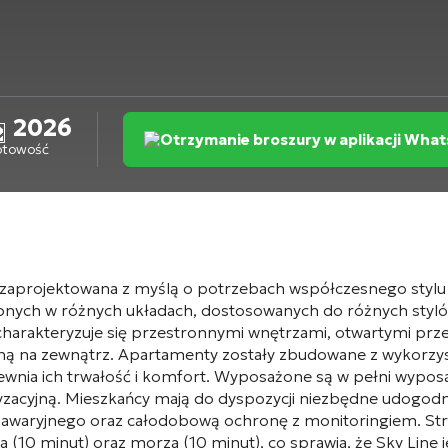
2026
Otrzymanie broszury w aplikacji Wha
otowość
aprojektowana z myślą o potrzebach współczesnego stylu życ
ch w różnych układach, dostosowanych do różnych stylów ż
 charakteryzuje się przestronnymi wnętrzami, otwartymi pr
ną na zewnątrz. Apartamenty zostały zbudowane z wykorzyst
nia ich trwałość i komfort. Wyposażone są w pełni wypos
tyzacyjną. Mieszkańcy mają do dyspozycji niezbędne udogodni
a awaryjnego oraz całodobową ochronę z monitoringiem. Stra
(10 minut) oraz morza (10 minut), co sprawia, że Sky Line 