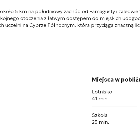
a około 5 km na południowy zachód od Famagusty i zaledwi
ojnego otoczenia z łatwym dostępem do miejskich udogodnie
uczelni na Cyprze Północnym, która przyciąga znaczną licz
Miejsca w pobliż
Lotnisko
41 min.
Szkoła
23 min.