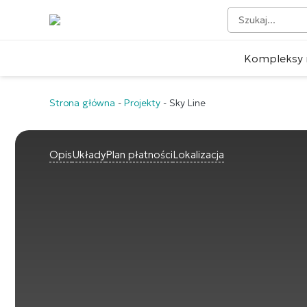
Kompleksy 
Strona główna
-
Projekty
-
Sky Line
Opis
Układy
Plan płatności
Lokalizacja