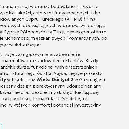
 uznaną marką w branży budowlanej na Cyprze
sokiej jakości, estetyce i funkcjonalności
. Jako
dowlanych Cypru Tureckiego (KTİMB) firma
awodowych obowiązujących w branży
. Dysponując
a Cyprze Północnym i w Turcji, deweloper oferuje
 nieruchomości mieszkaniowych i komercyjnych, od
cje wielofunkcyjne
.
t, to jej zaangażowanie w zapewnienie
i materiałów oraz zadowolenia klientów
. Każdy
architekturze, funkcjonalnych przestrzeniach
niu naturalnego światła
. Najważniejsze projekty
ity
w Iskele oraz
Wieża Dörtyol 2
w Gazimağusa
woczesny design z praktycznymi udogodnieniami,
 kawiarnie oraz bezpieczny dostęp
. Kierując się
inowej wartości, firma Yüksel Demir İnşaat
lne, w których komfort i potencjał inwestycyjny