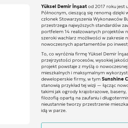
Yüksel Demir İnşaat
od 2017 roku jest
Północnym, cieszącą się renomą dzięki wy
członek Stowarzyszenia Wykonawców Bu
przestrzega najwyższych standardów z
portfelem 14 realizowanych projektów n
szeroki wachlarz możliwości w zakresie
nowoczesnych apartamentów po inwesty
To, co wyróżnia firmę Yüksel Demir İnşaa
przejrzystości procesów, wysokiej jakośc
projekt powstaje z myślą o nowoczesnej 
mieszkalnych i maksymalnym wykorzysta
deweloperskie firmy, w tym
Sunshine C
stanowią przykład tej wizji — łącząc no
takimi jak ogrody krajobrazowe, baseny,
filozofią opartą na zaufaniu i długoterm
nieustannie tworzy przestrzenie mieszka
idą w parze.