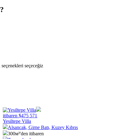
z?
i seçenekleri seçeceğiz
itibaren
$
475 571
Yesiltepe Villa
Alsancak, Girne Batı, Kuzey Kıbrıs
300м²'den itibaren