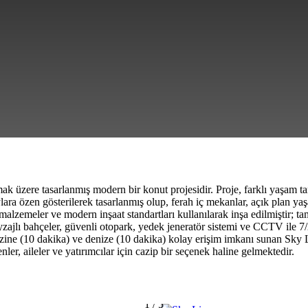
k üzere tasarlanmış modern bir konut projesidir. Proje, farklı yaşam ta
lara özen gösterilerek tasarlanmış olup, ferah iç mekanlar, açık plan y
li malzemeler ve modern inşaat standartları kullanılarak inşa edilmiştir
yzajlı bahçeler, güvenli otopark, yedek jeneratör sistemi ve CCTV ile 7/
ine (10 dakika) ve denize (10 dakika) kolay erişim imkanı sunan Sky L
ler, aileler ve yatırımcılar için cazip bir seçenek haline gelmektedir.
1
/
5