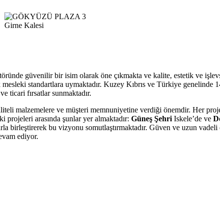
Girne Kalesi
ünde güvenilir bir isim olarak öne çıkmakta ve kalite, estetik ve işlevse
 mesleki standartlara uymaktadır
. Kuzey Kıbrıs ve Türkiye genelinde 14 
e ticari fırsatlar sunmaktadır
.
 kaliteli malzemelere ve müşteri memnuniyetine verdiği önemdir
. Her pro
eki projeleri arasında şunlar yer almaktadır:
Güneş Şehri
Iskele’de ve
Dö
arla birleştirerek bu vizyonu somutlaştırmaktadır
. Güven ve uzun vadeli 
devam ediyor.