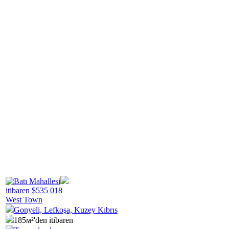
itibaren
$
535 018
West Town
Gonyeli, Lefkoşa, Kuzey Kıbrıs
185м²'den itibaren