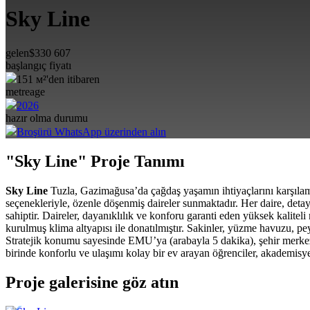
Sky Line
gelen
$
330 607
başlangıç fiyatı
151 м²'den itibaren
metreage
2026
hazır olma durumu
Broşürü WhatsApp üzerinden alın
"Sky Line" Proje Tanımı
Sky Line
Tuzla, Gazimağusa’da çağdaş yaşamın ihtiyaçlarını karşılama
seçenekleriyle, özenle döşenmiş daireler sunmaktadır. Her daire, detay
sahiptir. Daireler, dayanıklılık ve konforu garanti eden yüksek kalite
kurulmuş klima altyapısı ile donatılmıştır. Sakinler, yüzme havuzu, pe
Stratejik konumu sayesinde EMU’ya (arabayla 5 dakika), şehir merkez
birinde konforlu ve ulaşımı kolay bir ev arayan öğrenciler, akademisyen
Proje galerisine göz atın