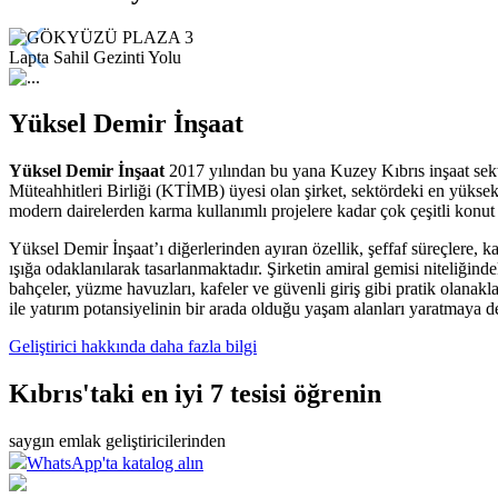
Lapta Sahil Gezinti Yolu
Yüksel Demir İnşaat
Yüksel Demir İnşaat
2017 yılından bu yana Kuzey Kıbrıs inşaat sektör
Müteahhitleri Birliği (KTİMB) üyesi olan şirket, sektördeki en yüksek
modern dairelerden karma kullanımlı projelere kadar çok çeşitli konut v
Yüksel Demir İnşaat’ı diğerlerinden ayıran özellik, şeffaf süreçlere,
ışığa odaklanılarak tasarlanmaktadır
. Şirketin amiral gemisi niteliğind
bahçeler, yüzme havuzları, kafeler ve güvenli giriş gibi pratik olanakl
ile yatırım potansiyelinin bir arada olduğu yaşam alanları yaratmaya 
Geliştirici hakkında daha fazla bilgi
Kıbrıs'taki en iyi 7 tesisi öğrenin
saygın emlak geliştiricilerinden
WhatsApp'ta katalog alın