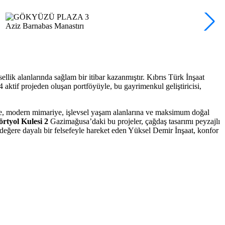
Aziz Barnabas Manastırı
llik alanlarında sağlam bir itibar kazanmıştır
. Kıbrıs Türk İnşaat
aktif projeden oluşan portföyüyle, bu gayrimenkul geliştiricisi,
je, modern mimariye, işlevsel yaşam alanlarına ve maksimum doğal
rtyol Kulesi 2
Gazimağusa’daki bu projeler, çağdaş tasarımı peyzajlı
değere dayalı bir felsefeyle hareket eden Yüksel Demir İnşaat, konfor