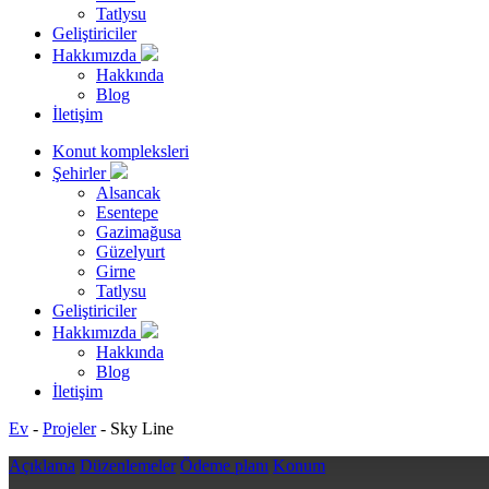
Tatlysu
Geliştiriciler
Hakkımızda
Hakkında
Blog
İletişim
Konut kompleksleri
Şehirler
Alsancak
Esentepe
Gazimağusa
Güzelyurt
Girne
Tatlysu
Geliştiriciler
Hakkımızda
Hakkında
Blog
İletişim
Ev
-
Projeler
-
Sky Line
Açıklama
Düzenlemeler
Ödeme planı
Konum