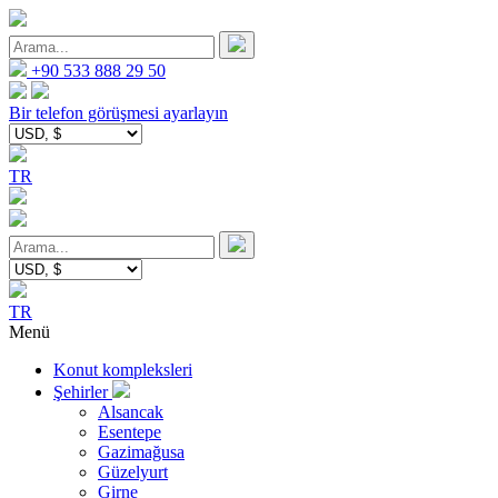
+90 533 888 29 50
Bir telefon görüşmesi ayarlayın
TR
TR
Menü
Konut kompleksleri
Şehirler
Alsancak
Esentepe
Gazimağusa
Güzelyurt
Girne