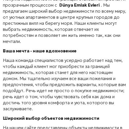
прозрачным процессом с
Dünya Emlak Evleri
. Мы
предлагаем широкий выбор недвижимости по всему миру,
от уютных апартаментов в центре крупных городов до
престижных вилл на берегу моря. Наши клиенты могут
выбрать недвижимость, которая отвечает их
потребностям и позволяет им жить именно так, как они
мечтали.
Ваша мечта - наше вдохновение
Наша команда специалистов усердно работает над тем,
чтобы каждый клиент мог приобрести за границей
недвижимость, которая станет для него настоящим
домом. Мы тщательно изучаем все ваши пожелания и
предпочтения, чтобы предложить варианты, которые вам
подойдут. Речь идет не просто о покупке недвижимости;
речь идет о том, чтобы чувствовать себя как дома и
достичь того уровня комфорта и уюта, которого вы
заслуживаете.
Широкий выбор объектов недвижимости
На нашем сайте представлены объекты недвижимости в