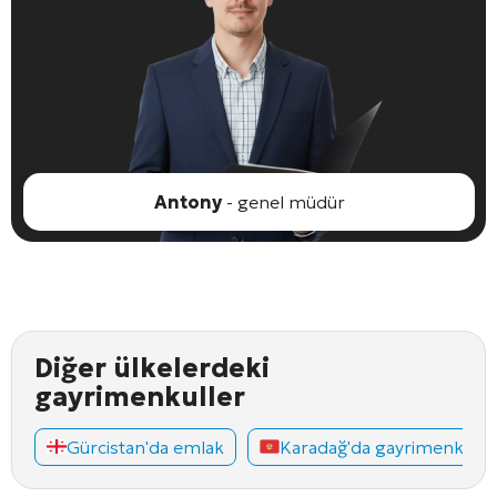
Antony
- genel müdür
Diğer ülkelerdeki
gayrimenkuller
Gürcistan'da emlak
Karadağ'da gayrimenkul