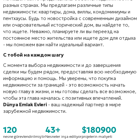
разных странах. Мы предлагаем различные типы
недвижимости: квартиры, дома, виллы, кондоминиумы и
пентхаусы. Будь то новостройка с современным дизайном
или очаровательный исторический дом, вы найдете то,
что ищете. Неважно, планируете ли вы переезд на
постоянное место жительства или ищете дом для отдыха
- мы поможем вам найти идеальный вариант.
С тобой на каждом шагу
С момента выбора недвижимости и до завершения
сделки мы будем рядом, предоставляя всю необходимую
информацию и помощь. Мы уверены, что покупка
недвижимости за границей - это возможность начать
новую главу в жизни, и мы готовы сделать все возможное,
чтобы эта глава началась с позитивных впечатлений.
Dünya Emlak Evleri
- ваш надежный партнер в мире
зарубежной недвижимости.
120
43+
$180900
nesne görevlendirilmiştir
Nesneler inşa ediliyor
projelerin maliyeti