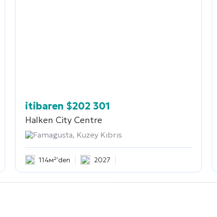
itibaren
$
202 301
Halken City Centre
Famagusta, Kuzey Kıbrıs
114м²'den
2027