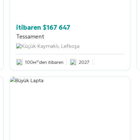
itibaren
$
167 647
Tessament
Küçük Kaymaklı, Lefkoşa
100м²'den itibaren
2027