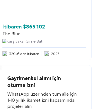
itibaren
$
865 102
The Blue
Karşıyaka, Girne Batı
320м²'den itibaren
2027
Gayrimenkul alımı için
oturma izni
WhatsApp üzerinden tüm aile için
1-10 yıllık ikamet izni kapsamında
projeler alın