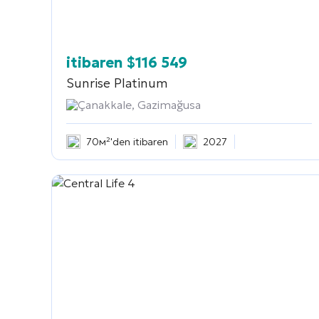
itibaren
$
116 549
Sunrise Platinum
Çanakkale, Gazimağusa
70м²'den itibaren
2027