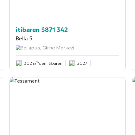
itibaren
$
871 342
Bella 5
Bellapais, Girne Merkezi
302 м²'den itibaren
2027