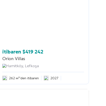
itibaren
$
419 242
Orion Villas
Hamitköy, Lefkoşa
262 м²'den itibaren
2027