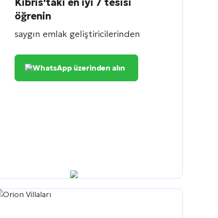
Kıbrıs'taki en iyi 7 tesisi
öğrenin
saygın emlak geliştiricilerinden
WhatsApp üzerinden alın