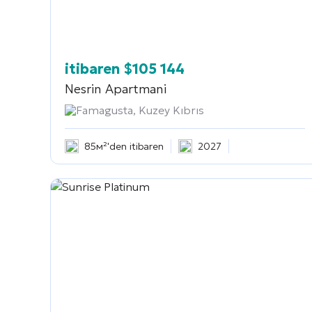
itibaren
$
105 144
Nesrin Apartmani
Famagusta, Kuzey Kıbrıs
85м²'den itibaren
2027