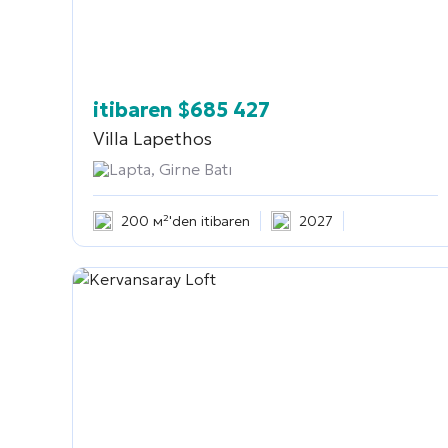
itibaren
$
685 427
Villa Lapethos
Lapta, Girne Batı
200 м²'den itibaren
2027