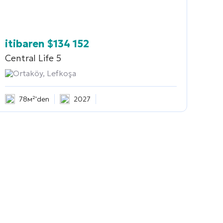
itibaren
$
134 152
Central Life 5
Ortaköy, Lefkoşa
78м²'den
2027