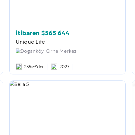
itibaren
$
565 644
Unique Life
Doganköy, Girne Merkezi
235м²'den
2027