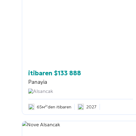
itibaren
$
133 888
Panayia
Alsancak
65м²'den itibaren
2027