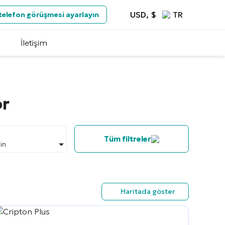
USD, $
TR
 telefon görüşmesi ayarlayın
İletişim
or
Tüm filtreler
çin
Haritada göster