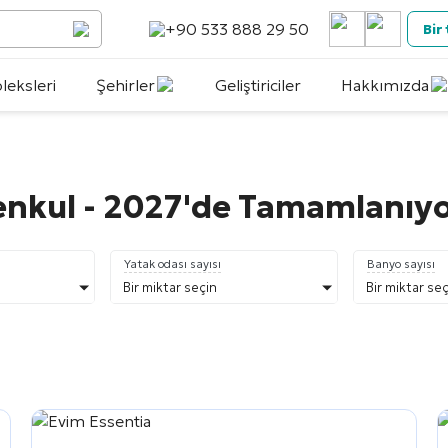
+90 533 888 29 50
Bir
eksleri
Şehirler
Geliştiriciler
Hakkımızda
enkul - 2027'de Tamamlanıy
Yatak odası sayısı
Banyo sayısı
Bir miktar seçin
Bir miktar se