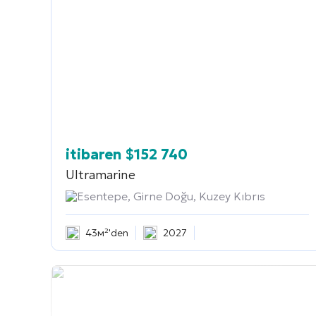
itibaren
$
152 740
Ultramarine
Esentepe, Girne Doğu, Kuzey Kıbrıs
43м²'den
2027