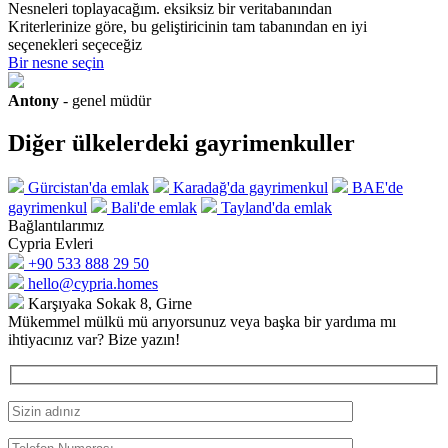
Nesneleri toplayacağım.
eksiksiz bir veritabanından
Kriterlerinize göre, bu geliştiricinin tam tabanından en iyi
seçenekleri seçeceğiz
Bir nesne seçin
Antony
- genel müdür
Diğer ülkelerdeki gayrimenkuller
Gürcistan'da emlak
Karadağ'da gayrimenkul
BAE'de
gayrimenkul
Bali'de emlak
Tayland'da emlak
Bağlantılarımız
Cypria Evleri
+90 533 888 29 50
hello@cypria.homes
Karşıyaka Sokak 8, Girne
Mükemmel mülkü mü arıyorsunuz veya başka bir yardıma mı
ihtiyacınız var?
Bize yazın!