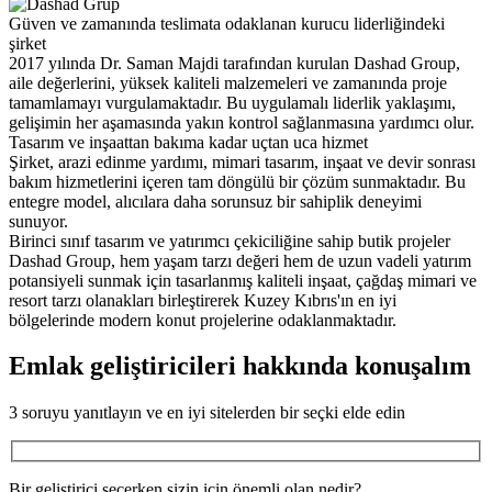
Güven ve zamanında teslimata odaklanan kurucu liderliğindeki
şirket
2017 yılında Dr. Saman Majdi tarafından kurulan Dashad Group,
aile değerlerini, yüksek kaliteli malzemeleri ve zamanında proje
tamamlamayı vurgulamaktadır. Bu uygulamalı liderlik yaklaşımı,
gelişimin her aşamasında yakın kontrol sağlanmasına yardımcı olur.
Tasarım ve inşaattan bakıma kadar uçtan uca hizmet
Şirket, arazi edinme yardımı, mimari tasarım, inşaat ve devir sonrası
bakım hizmetlerini içeren tam döngülü bir çözüm sunmaktadır. Bu
entegre model, alıcılara daha sorunsuz bir sahiplik deneyimi
sunuyor.
Birinci sınıf tasarım ve yatırımcı çekiciliğine sahip butik projeler
Dashad Group, hem yaşam tarzı değeri hem de uzun vadeli yatırım
potansiyeli sunmak için tasarlanmış kaliteli inşaat, çağdaş mimari ve
resort tarzı olanakları birleştirerek Kuzey Kıbrıs'ın en iyi
bölgelerinde modern konut projelerine odaklanmaktadır.
Emlak geliştiricileri hakkında konuşalım
3 soruyu yanıtlayın ve en iyi sitelerden bir seçki elde edin
Bir geliştirici seçerken sizin için önemli olan nedir?