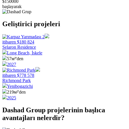
$150000
başlayarak
Geliştirici projeleri
itibaren
$
180 824
Selaron Residence
Long Beach, İskele
57м²'den
2027
itibaren
$
778 578
Richmond Park
Yenibogazichi
219м²'den
2025
Dashad Group projelerinin başlıca
avantajları nelerdir?