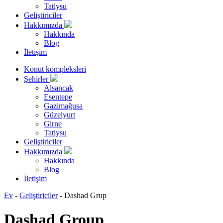
Tatlysu
Geliştiriciler
Hakkımızda
Hakkında
Blog
İletişim
Konut kompleksleri
Şehirler
Alsancak
Esentepe
Gazimağusa
Güzelyurt
Girne
Tatlysu
Geliştiriciler
Hakkımızda
Hakkında
Blog
İletişim
Ev
-
Geliştiriciler
-
Dashad Grup
Dashad Group