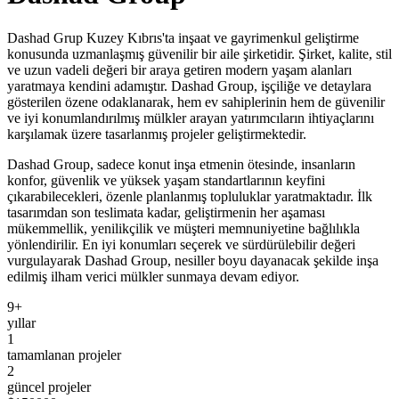
Dashad Grup
Kuzey Kıbrıs'ta inşaat ve gayrimenkul geliştirme
konusunda uzmanlaşmış güvenilir bir aile şirketidir. Şirket, kalite, stil
ve uzun vadeli değeri bir araya getiren modern yaşam alanları
yaratmaya kendini adamıştır. Dashad Group, işçiliğe ve detaylara
gösterilen özene odaklanarak, hem ev sahiplerinin hem de güvenilir
ve iyi konumlandırılmış mülkler arayan yatırımcıların ihtiyaçlarını
karşılamak üzere tasarlanmış projeler geliştirmektedir.
Dashad Group, sadece konut inşa etmenin ötesinde, insanların
konfor, güvenlik ve yüksek yaşam standartlarının keyfini
çıkarabilecekleri, özenle planlanmış topluluklar yaratmaktadır. İlk
tasarımdan son teslimata kadar, geliştirmenin her aşaması
mükemmellik, yenilikçilik ve müşteri memnuniyetine bağlılıkla
yönlendirilir. En iyi konumları seçerek ve sürdürülebilir değeri
vurgulayarak Dashad Group, nesiller boyu dayanacak şekilde inşa
edilmiş ilham verici mülkler sunmaya devam ediyor.
9+
yıllar
1
tamamlanan projeler
2
güncel projeler