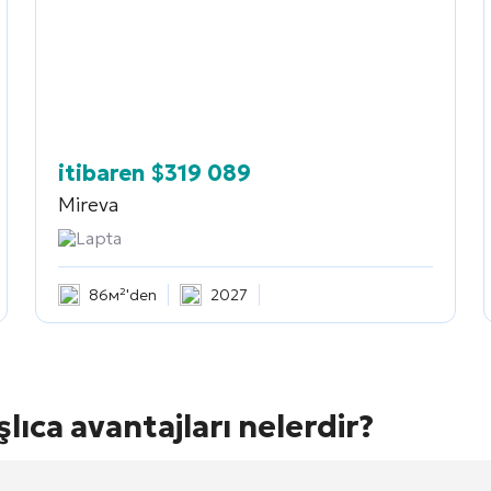
itibaren
$
319 089
Mireva
Lapta
86м²'den
2027
şlıca avantajları nelerdir?