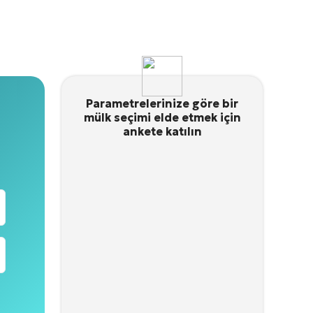
Parametrelerinize göre bir
mülk seçimi elde etmek için
ankete katılın