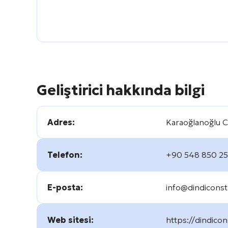
Geliştirici hakkında bilgi
Adres:
Karaoğlanoğlu C
Telefon:
+90 548 850 2
E-posta:
info@dindicons
Web sitesi:
https://dindico