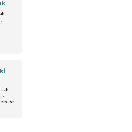
ık
rak
t,
ki
istik
rek
i hem de