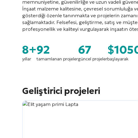
memnuniyetine, güvenilirliğe ve uzun vadeli güve
İnşaat malzeme kalitesine, çevresel sorumluluğa 
gösterdiği özenle tanınmakta ve projelerin zama
sağlamaktadır. Felsefesi, geliştirme, satış ve müşt
profesyonellik ve kaliteyi vurgulayarak inşaatın ötes
8+
92
67
$105
yıllar
tamamlanan projeler
güncel projeler
başlayarak
Geliştirici projeleri