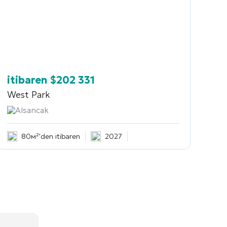
itibaren
$
202 331
West Park
Alsancak
80м²'den itibaren
2027