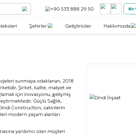
+90 533 888 29 50
Bir
eksleri
Şehirler
Geliştiriciler
Hakkımızda
projeleri sunmaya odaklanan, 2018
etidir. Şirket, kalite, maliyet ve
lamak için inovasyonu, gelişmiş
rleştirmektedir. Güçlü Sağlık,
Dindi Construction, sakinlerin
kleri modern yaşam alanları
kurmasına yardımcı olan müşteri