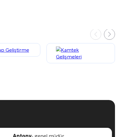
Antony
- genel müdür