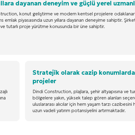
ıllara dayanan deneyim ve güçlü yerel uzmanl
truction, konut geliştirme ve modern kentsel projelere odaklana
ıs emlak piyasasında uzun yıllara dayanan deneyime sahiptir. Şirke
k ve tutarlı proje yürütme konusunda bir üne sahiptir.
Stratejik olarak cazip konumlarda
projeler
zajlı
Dindi Construction, plajlara, şehir altyapısına ve tur
ına
bölgelere yakın, yüksek talep gören alanları seçe
uluslararası alıcılar için hem yaşam tarzı cazibesin
uzun vadeli yatırım potansiyelini artırmaktadır.