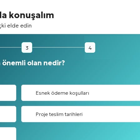
nda konuşalım
çki elde edin
3
4
in önemli olan nedir?
Esnek ödeme koşulları
Proje teslim tarihleri