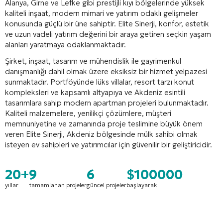
Alanya, Girne ve Lefke gibi prestijli kıyı bölgelerinde yüksek
kaliteli inşaat, modern mimari ve yatırım odaklı gelişmeler
konusunda güçlü bir üne sahiptir. Elite Sinerji, konfor, estetik
ve uzun vadeli yatırım değerini bir araya getiren seçkin yaşam
alanları yaratmaya odaklanmaktadır.
Şirket, inşaat, tasarım ve mühendislik ile gayrimenkul
danışmanlığı dahil olmak üzere eksiksiz bir hizmet yelpazesi
sunmaktadır. Portföyünde lüks villalar, resort tarzı konut
kompleksleri ve kapsamlı altyapıya ve Akdeniz esintili
tasarımlara sahip modern apartman projeleri bulunmaktadır.
Kaliteli malzemelere, yenilikçi çözümlere, müşteri
memnuniyetine ve zamanında proje teslimine büyük önem
veren Elite Sinerji, Akdeniz bölgesinde mülk sahibi olmak
isteyen ev sahipleri ve yatırımcılar için güvenilir bir geliştiricidir.
20+
9
6
$100000
yıllar
tamamlanan projeler
güncel projeler
başlayarak