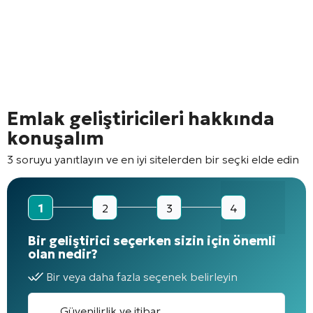
Emlak geliştiricileri hakkında
konuşalım
3 soruyu yanıtlayın ve en iyi sitelerden bir seçki elde edin
1
2
3
4
Bir geliştirici seçerken sizin için önemli
olan nedir?
Bir veya daha fazla seçenek belirleyin
Güvenilirlik ve itibar