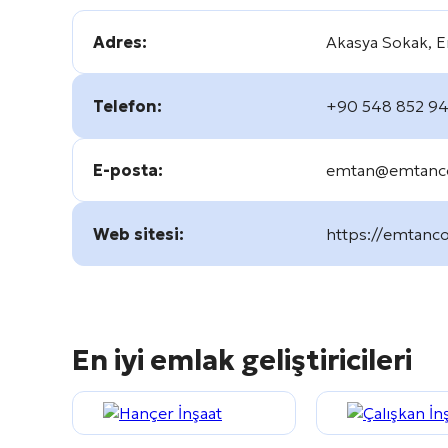
Adres:
Akasya Sokak, E
Telefon:
+90 548 852 94
E-posta:
emtan@emtanc
Web sitesi:
https://emtanc
En iyi emlak geliştiricileri