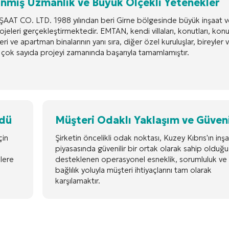
anmış Uzmanlık ve Büyük Ölçekli Yetenekler
AAT CO. LTD. 1988 yılından beri Girne bölgesinde büyük inşaat v
ojeleri gerçekleştirmektedir. EMTAN, kendi villaları, konutları, kon
i ve apartman binalarının yanı sıra, diğer özel kuruluşlar, bireyler 
n çok sayıda projeyi zamanında başarıyla tamamlamıştır.
üdü
Müşteri Odaklı Yaklaşım ve Güvenil
çin
Şirketin öncelikli odak noktası, Kuzey Kıbrıs'ın inş
piyasasında güvenilir bir ortak olarak sahip olduğu 
lere
desteklenen operasyonel esneklik, sorumluluk ve i
bağlılık yoluyla müşteri ihtiyaçlarını tam olarak
karşılamaktır.