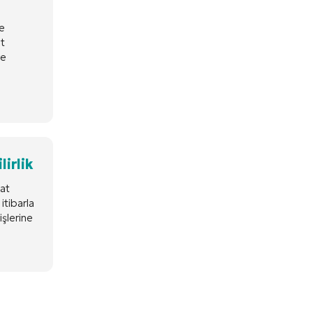
e
ut
ve
irlik
aat
itibarla
şlerine