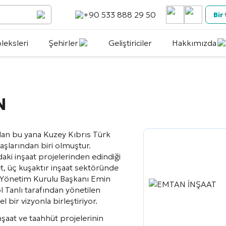
+90 533 888 29 50
Bir
eksleri
Şehirler
Geliştiriciler
Hakkımızda
N
dan bu yana Kuzey Kıbrıs Türk
şlarından biri olmuştur.
aki inşaat projelerinden edindiği
t, üç kuşaktır inşaat sektöründe
l Yönetim Kurulu Başkanı Emin
ol Tanlı tarafından yönetilen
 bir vizyonla birleştiriyor.
nşaat ve taahhüt projelerinin