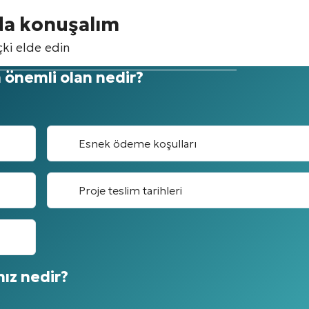
nda konuşalım
çki elde edin
in önemli olan nedir?
Esnek ödeme koşulları
Proje teslim tarihleri
nız nedir?