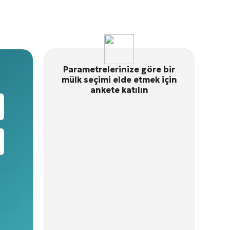
Parametrelerinize göre bir
mülk seçimi elde etmek için
ankete katılın