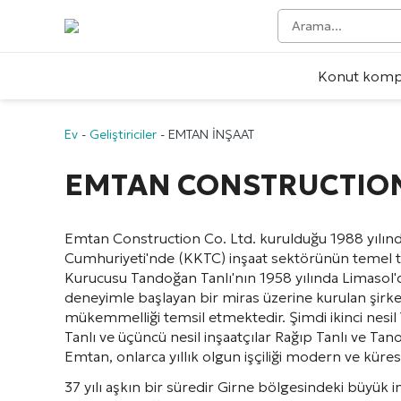
Konut kompl
Ev
-
Geliştiriciler
-
EMTAN İNŞAAT
EMTAN CONSTRUCTIO
Emtan Construction Co. Ltd. kurulduğu 1988 yılın
Cumhuriyeti'nde (KKTC) inşaat sektörünün temel ta
Kurucusu Tandoğan Tanlı'nın 1958 yılında Limasol'd
deneyimle başlayan bir miras üzerine kurulan şirke
mükemmelliği temsil etmektedir. Şimdi ikinci nesi
Tanlı ve üçüncü nesil inşaatçılar Rağıp Tanlı ve Tan
Emtan, onlarca yıllık olgun işçiliği modern ve küresel
37 yılı aşkın bir süredir Girne bölgesindeki büyük i