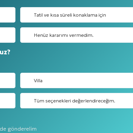
Tatil ve kısa süreli konaklama için
Henüz kararımı vermedim.
nuz?
Villa
Tüm seçenekleri değerlendireceğim.
çinde gönderelim