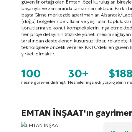
güvenilir ortağı olan Emtan, özel kuruluşlar, bireyler
başarıyla ve zamanında tamamlamaktadır. Farklı b
başta Girne merkezde apartmanlar, Alsancak/Lapta 
(doğu) bölgelerinde villalar ve yeşil alan topluluklar
konutlarını ve konut komplekslerini inşa etmekte
her proje detayının titizlikle yönetilmesini sağlayan
tarafından desteklenen kusursuz itibar, rekabetçi 
teknolojilere öncelik vererek KKTC'deki en güvenilir,
şirketi olmaktır.
100
30+
$18
nesne görevlendirilmiştir
Nesneler inşa ediliyor
projelerin ma
EMTAN İNŞAAT'ın gayrimenku