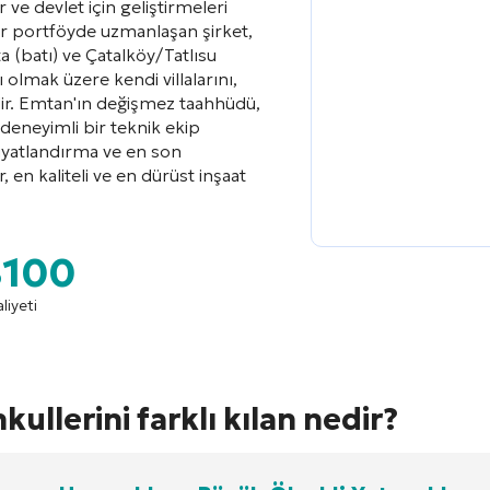
 ve devlet için geliştirmeleri
ir portföyde uzmanlaşan şirket,
(batı) ve Çatalköy/Tatlısu
ı olmak üzere kendi villalarını,
dir. Emtan'ın değişmez taahhüdü,
 deneyimli bir teknik ekip
fiyatlandırma ve en son
 en kaliteli ve en dürüst inşaat
8100
liyeti
llerini farklı kılan nedir?