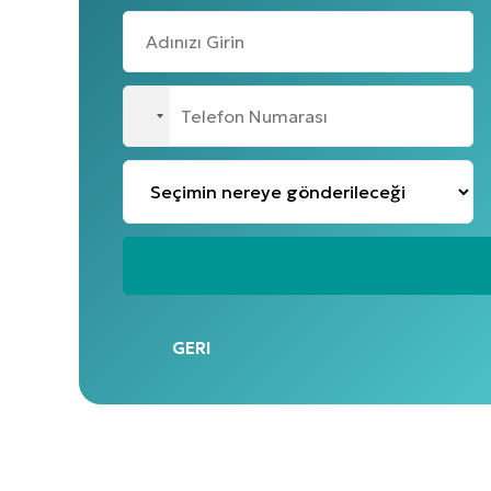
No
country
selected
GERI
Alternative: