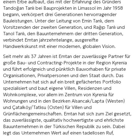
einem Erbe aufbaut, das mit der Erfahrung des Gründers
Tandoğan Tanlı bei Bauprojekten in Limassol im Jahr 1958
begann, verkörpert drei Generationen hervorragender
Bauleistungen. Unter der Leitung von Emin Tanlı, dem
Vorsitzenden der zweiten Generation, und Rağıp Tanlı und
Tanol Tanlı, den Bauunternehmern der dritten Generation,
verbindet Emtan jahrzehntelange, ausgereifte
Handwerkskunst mit einer modernen, globalen Vision.
Seit mehr als 37 Jahren ist Emtan der zuverlässige Partner für
große Bau- und Contracting-Projekte in der Region Kyrenia
und führt erfolgreich und pünktlich Bauvorhaben für private
Organisationen, Privatpersonen und den Staat durch. Das
Unternehmen hat sich auf ein breit gefächertes Portfolio
spezialisiert und baut eigene Villen, Residenzen und
Wohnkomplexe, vor allem im Zentrum von Kyrenia für
Wohnungen und in den Bezirken Alsancak/Lapta (Westen)
und Çatalköy/Tatlısu (Osten) für Villen und
Grünflächengemeinschaften. Emtan hat sich zum Ziel gesetzt,
das zuverlässigste, qualitativ hochwertigste und ehrlichste
Bauunternehmen in der Türkischen Republik zu sein. Dabei
legt das Unternehmen Wert auf einen tadellosen Ruf,