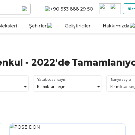
+90 533 888 29 50
Bir
eksleri
Şehirler
Geliştiriciler
Hakkımızda
enkul - 2022'de Tamamlanıy
Yatak odası sayısı
Banyo sayısı
Bir miktar seçin
Bir miktar se