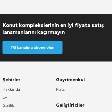
Konut komplekslerinin en iyi fiyata satış
lansmanlarını kaçırmayın
TG kanalına abone olun
Şehirler
Gayrimenkul
Hakkında
Flats
Ev
Geliştiriciler
Gizlilik