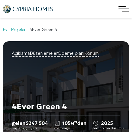
Ev
-
Projeler
-
4Ever Green 4
Açıklama
Düzenlemeler
Ödeme planı
Konum
4Ever Green 4
gelen
$
247 504
105м²'den
2025
başlangıç fiyatı
metreage
hazır olma durumu