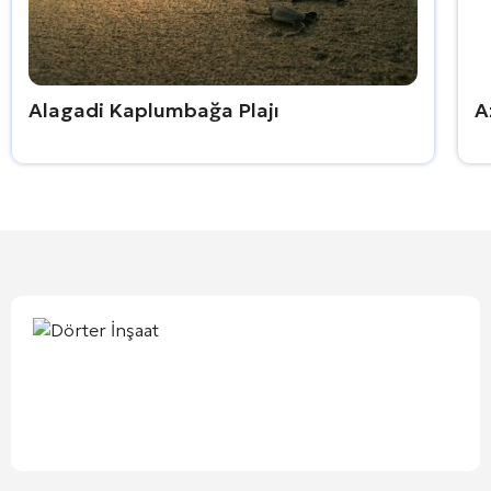
Alagadi Kaplumbağa Plajı
A