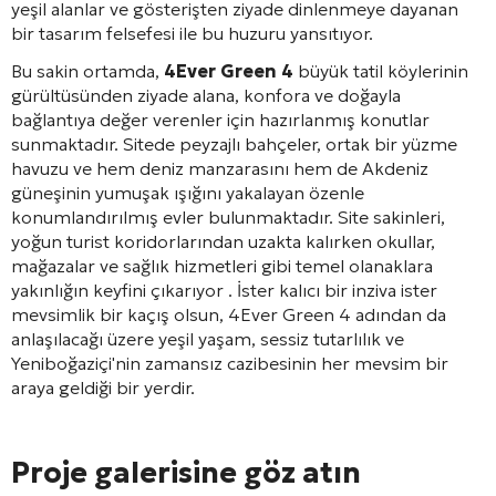
yeşil alanlar ve gösterişten ziyade dinlenmeye dayanan
bir tasarım felsefesi ile bu huzuru yansıtıyor.
Bu sakin ortamda,
4Ever Green 4
büyük tatil köylerinin
gürültüsünden ziyade alana, konfora ve doğayla
bağlantıya değer verenler için hazırlanmış konutlar
sunmaktadır. Sitede peyzajlı bahçeler, ortak bir yüzme
havuzu ve hem deniz manzarasını hem de Akdeniz
güneşinin yumuşak ışığını yakalayan özenle
konumlandırılmış evler bulunmaktadır. Site sakinleri,
yoğun turist koridorlarından uzakta kalırken okullar,
mağazalar ve sağlık hizmetleri gibi temel olanaklara
yakınlığın keyfini çıkarıyor
. İster kalıcı bir inziva ister
mevsimlik bir kaçış olsun, 4Ever Green 4 adından da
anlaşılacağı üzere yeşil yaşam, sessiz tutarlılık ve
Yeniboğaziçi'nin zamansız cazibesinin her mevsim bir
araya geldiği bir yerdir.
Proje galerisine göz atın