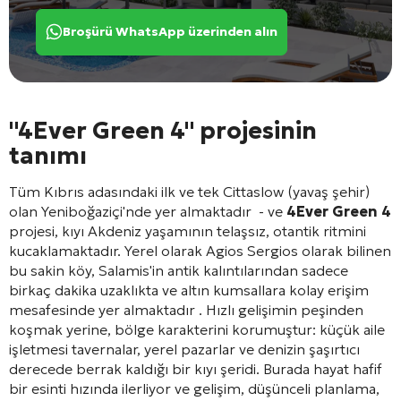
Broşürü WhatsApp üzerinden alın
"4Ever Green 4" projesinin
tanımı
Tüm Kıbrıs adasındaki ilk ve tek Cittaslow (yavaş şehir)
olan Yeniboğaziçi'nde yer almaktadır
- ve
4Ever Green 4
projesi, kıyı Akdeniz yaşamının telaşsız, otantik ritmini
kucaklamaktadır. Yerel olarak Agios Sergios olarak bilinen
bu sakin köy, Salamis'in antik kalıntılarından sadece
birkaç dakika uzaklıkta ve altın kumsallara kolay erişim
mesafesinde yer almaktadır
. Hızlı gelişimin peşinden
koşmak yerine, bölge karakterini korumuştur: küçük aile
işletmesi tavernalar, yerel pazarlar ve denizin şaşırtıcı
derecede berrak kaldığı bir kıyı şeridi. Burada hayat hafif
bir esinti hızında ilerliyor ve gelişim, düşünceli planlama,