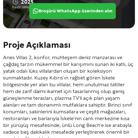
2025
hazır olma durumu
Broşürü WhatsApp üzerinden alın
Proje Açıklaması
Aries Villas 2, konfor, muhteşem deniz manzarası ve
çağdaş tarzın mükemmel bir karışımını sunan iki katlı, üç
yatak odalı lüks villalardan oluşan bir koleksiyon
sunmaktadır. Kuzey Kıbrıs'ın rağbet gören İskele
bölgesinde yer alan bu villalar, hem unutulmaz tatiller
hem de zarif daimi ikamet için tasarlanmış olup geniş
güneşlenme terasları, plazma TV'li açık plan yaşam
alanları ve tam donanımlı mutfaklara sahiptir. Birinci sınıf
konumları, sakinlerini kumsallara ve çeşitli mağazaları,
restoranları ve barlarıyla İskele'nin canlı merkezine kısa
bir yürüyüş mesafesinde, ünlü Long Beach'e ise arabayla
sadece beş dakikalık mesafede yerleştirerek önemli bir