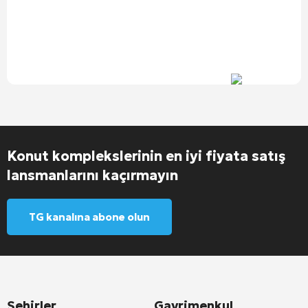
Konut komplekslerinin en iyi fiyata satış
lansmanlarını kaçırmayın
TG kanalına abone olun
Şehirler
Gayrimenkul