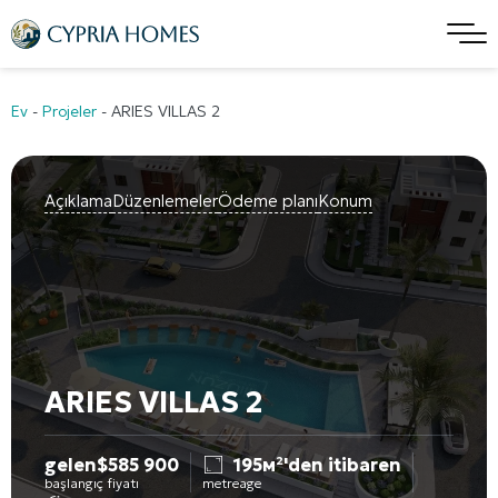
Ev
-
Projeler
-
ARIES VILLAS 2
Açıklama
Düzenlemeler
Ödeme planı
Konum
ARIES VILLAS 2
gelen
$
585 900
195м²'den itibaren
başlangıç fiyatı
metreage