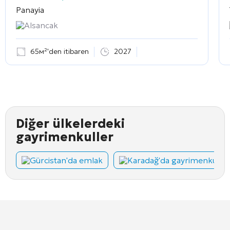
Panayia
Alsancak
65м²'den itibaren
2027
Diğer ülkelerdeki
gayrimenkuller
Gürcistan'da emlak
Karadağ'da gayrimenkul