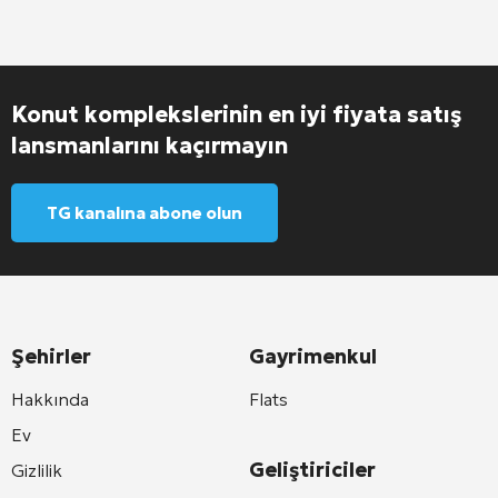
Konut komplekslerinin en iyi fiyata satış
lansmanlarını kaçırmayın
TG kanalına abone olun
Şehirler
Gayrimenkul
Hakkında
Flats
Ev
Geliştiriciler
Gizlilik