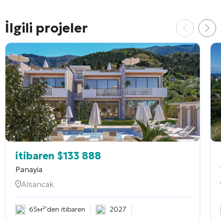
İlgili projeler
itibaren
$
133 888
Panayia
Alsancak
65м²'den itibaren
2027