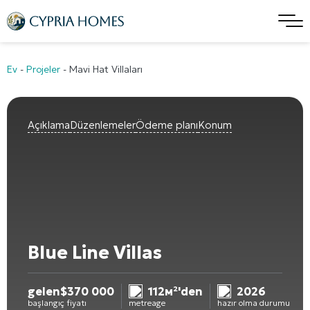
Ev
-
Projeler
-
Mavi Hat Villaları
Açıklama
Düzenlemeler
Ödeme planı
Konum
Blue Line Villas
gelen
$
370 000
112м²'den
2026
başlangıç fiyatı
metreage
hazır olma durumu