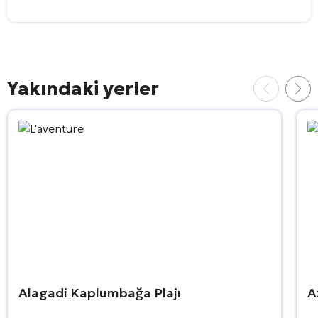
Yakındaki yerler
Alagadi Kaplumbağa Plajı
A