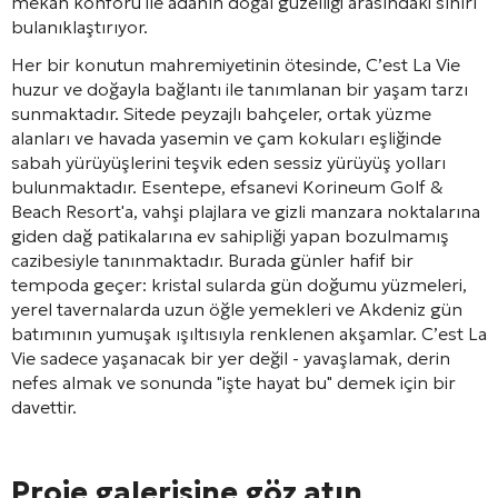
mekan konforu ile adanın doğal güzelliği arasındaki sınırı
bulanıklaştırıyor.
Her bir konutun mahremiyetinin ötesinde, C’est La Vie
huzur ve doğayla bağlantı ile tanımlanan bir yaşam tarzı
sunmaktadır. Sitede peyzajlı bahçeler, ortak yüzme
alanları ve havada yasemin ve çam kokuları eşliğinde
sabah yürüyüşlerini teşvik eden sessiz yürüyüş yolları
bulunmaktadır. Esentepe, efsanevi Korineum Golf &
Beach Resort'a, vahşi plajlara ve gizli manzara noktalarına
giden dağ patikalarına ev sahipliği yapan bozulmamış
cazibesiyle tanınmaktadır. Burada günler hafif bir
tempoda geçer: kristal sularda gün doğumu yüzmeleri,
yerel tavernalarda uzun öğle yemekleri ve Akdeniz gün
batımının yumuşak ışıltısıyla renklenen akşamlar. C’est La
Vie sadece yaşanacak bir yer değil - yavaşlamak, derin
nefes almak ve sonunda "işte hayat bu" demek için bir
davettir.
Proje galerisine göz atın