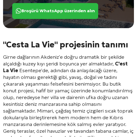
Broşürü WhatsApp üzerinden alın
"Cesta La Vie" projesinin tanımı
Girne dağlarının Akdeniz'e doğru dramatik bir şekilde
alçaldığı kuzey kıyı şeridi boyunca yer almaktadır,
C'est
La Vie
Esentepe'de, adından da anlaşılacağı üzere,
hayatın olması gerektiği gibi, yavaş, doğal ve tadını
çıkararak yaşanması felsefesini benimsiyor. Bu butik
konut projesi, hafif bir yamaç üzerinde konumlandırılmış
olup, neredeyse her villa ve dairenin ufka doğru uzanan
kesintisiz deniz manzarasına sahip olmasını
sağlamaktadır. Mimari, çağdaş temiz çizgileri sıcak toprak
dokularıyla birleştirerek hem modern hem de Kıbrıs
manzarasına derinlemesine kök salmış evler yaratıyor.
Geniş teraslar, özel havuzlar ve tavandan tabana camlar, iç