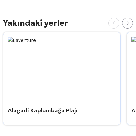
Yakındaki yerler
Alagadi Kaplumbağa Plajı
A