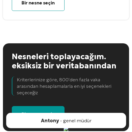
Bir nesne seçin
Nesneleri toplayacağım.
eksiksiz bir veritabanından
Kriterlerinize göre, 800'den fazla vaka
arasından hesaplamalarla en iyi seçenekleri
seçeceğiz
Bir nesne seçin
Antony
- genel müdür