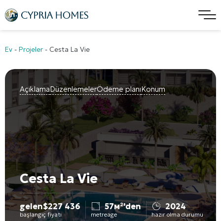
Ev
-
Projeler
-
Cesta La Vie
Açıklama
Düzenlemeler
Ödeme planı
Konum
Cesta La Vie
gelen
$
227 436
57м²'den
2024
başlangıç fiyatı
metreage
hazır olma durumu