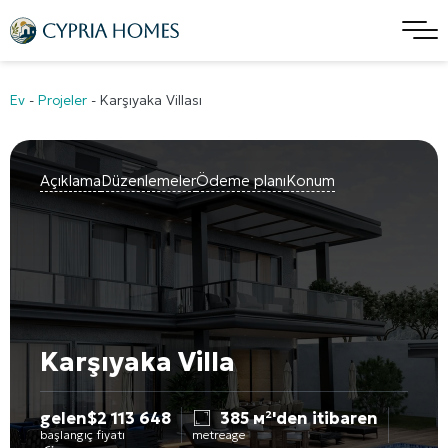
Ev
-
Projeler
-
Karşıyaka Villası
Açıklama
Düzenlemeler
Ödeme planı
Konum
Karşıyaka Villa
gelen
$
2 113 648
385 м²'den itibaren
başlangıç fiyatı
metreage