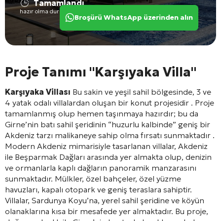
Tamamlandı
hazır olma durumu
Broşürü WhatsApp üzerinden alın
Proje Tanımı "Karşıyaka Villa"
Karşıyaka Villası
Bu sakin ve yeşil sahil bölgesinde, 3 ve
4 yatak odalı villalardan oluşan bir konut projesidir
. Proje
tamamlanmış olup hemen taşınmaya hazırdır; bu da
Girne’nin batı sahil şeridinin “huzurlu kalbinde” geniş bir
Akdeniz tarzı malikaneye sahip olma fırsatı sunmaktadır
.
Modern Akdeniz mimarisiyle tasarlanan villalar, Akdeniz
ile Beşparmak Dağları arasında yer almakta olup, denizin
ve ormanlarla kaplı dağların panoramik manzarasını
sunmaktadır. Mülkler, özel bahçeler, özel yüzme
havuzları, kapalı otopark ve geniş teraslara sahiptir.
Villalar, Sardunya Koyu’na, yerel sahil şeridine ve köyün
olanaklarına kısa bir mesafede yer almaktadır. Bu proje,