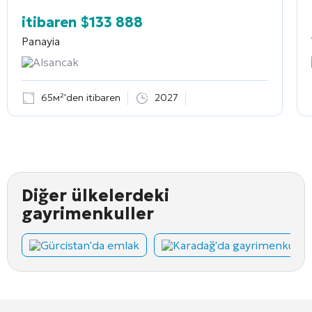
itibaren
$
133 888
Panayia
Alsancak
65м²'den itibaren
2027
Diğer ülkelerdeki
gayrimenkuller
Gürcistan'da emlak
Karadağ'da gayrimenkul