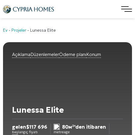
Ev
-
Projeler
-
Lunessa Elite
Açıklama
Düzenlemeler
Ödeme planı
Konum
Lunessa Elite
gelen
$
117 696
80м²'den itibaren
başlangıç fiyatı
metreage