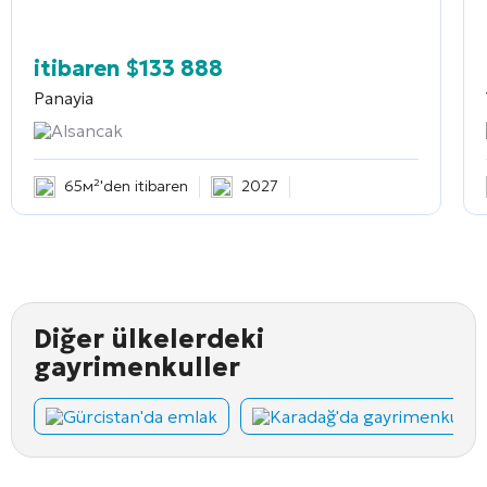
itibaren
$
133 888
Panayia
Alsancak
65м²'den itibaren
2027
Diğer ülkelerdeki
gayrimenkuller
Gürcistan'da emlak
Karadağ'da gayrimenkul