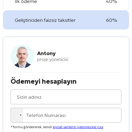
İlk ödeme
40%
Geliştiriciden faizsiz taksitler
60%
Antony
proje yöneti̇ci̇si̇
Ödemeyi hesaplayın
*formu göndererek, kendi
kişisel verilerin işlenmesine rıza