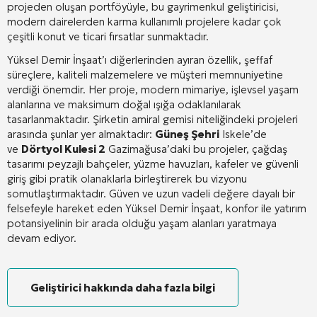
projeden oluşan portföyüyle, bu gayrimenkul geliştiricisi,
modern dairelerden karma kullanımlı projelere kadar çok
çeşitli konut ve ticari fırsatlar sunmaktadır
.
Yüksel Demir İnşaat’ı diğerlerinden ayıran özellik, şeffaf
süreçlere, kaliteli malzemelere ve müşteri memnuniyetine
verdiği önemdir
. Her proje, modern mimariye, işlevsel yaşam
alanlarına ve maksimum doğal ışığa odaklanılarak
tasarlanmaktadır
. Şirketin amiral gemisi niteliğindeki projeleri
arasında şunlar yer almaktadır:
Güneş Şehri
Iskele’de
ve
Dörtyol Kulesi 2
Gazimağusa’daki bu projeler, çağdaş
tasarımı peyzajlı bahçeler, yüzme havuzları, kafeler ve güvenli
giriş gibi pratik olanaklarla birleştirerek bu vizyonu
somutlaştırmaktadır
. Güven ve uzun vadeli değere dayalı bir
felsefeyle hareket eden Yüksel Demir İnşaat, konfor ile yatırım
potansiyelinin bir arada olduğu yaşam alanları yaratmaya
devam ediyor.
Geliştirici hakkında daha fazla bilgi