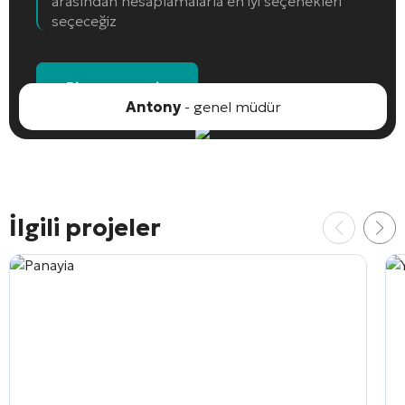
arasından hesaplamalarla en iyi seçenekleri
seçeceğiz
Bir nesne seçin
Antony
- genel müdür
İlgili projeler