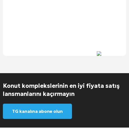
Konut komplekslerinin en iyi fiyata satış
lansmanlarını kaçırmayın
TG kanalına abone olun