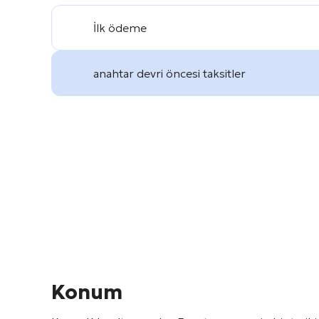
İlk ödeme
anahtar devri öncesi taksitler
Konum