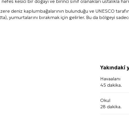
, nefes kesici bir doğayı ve birinci sınıf olanakları ustalıkla
üzere deniz kaplumbağalarının bulunduğu ve UNESCO tarafın
tta
), yumurtalarını bırakmak için gelirler. Bu da bölgeyi sade
Yakındaki y
Havaalanı
45 dakika.
Okul
28 dakika.