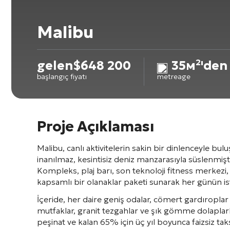
Malibu
gelen
$
648 200
35м²'den 
başlangıç fiyatı
metreage
Proje Açıklaması
Malibu, canlı aktivitelerin sakin bir dinlenceyle b
inanılmaz, kesintisiz deniz manzarasıyla süslenmişti
Kompleks, plaj barı, son teknoloji fitness merkezi,
kapsamlı bir olanaklar paketi sunarak her günün iste
İçeride, her daire geniş odalar, cömert gardıroplar
mutfaklar, granit tezgahlar ve şık gömme dolaplar
peşinat ve kalan 65% için üç yıl boyunca faizsiz tak