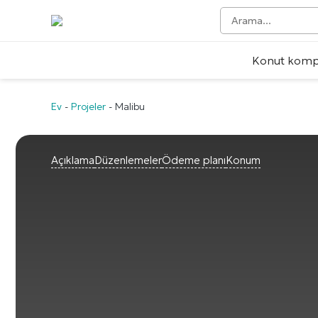
Konut kompl
Ev
-
Projeler
-
Malibu
Açıklama
Düzenlemeler
Ödeme planı
Konum