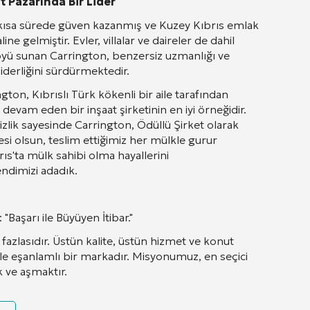
t Pazarında Bir Lider
kısa sürede güven kazanmış ve Kuzey Kıbrıs emlak
ne gelmiştir. Evler, villalar ve daireler de dahil
öyü sunan Carrington, benzersiz uzmanlığı ve
iderliğini sürdürmektedir.
ton, Kıbrıslı Türk kökenli bir aile tarafından
devam eden bir inşaat şirketinin en iyi örneğidir.
izlik sayesinde Carrington, Ödüllü Şirket olarak
resi olsun, teslim ettiğimiz her mülkle gurur
s'ta mülk sahibi olma hayallerini
ndimizi adadık.
"Başarı ile Büyüyen İtibar."
azlasıdır. Üstün kalite, üstün hizmet ve konut
iyle eşanlamlı bir markadır. Misyonumuz, en seçici
k ve aşmaktır.