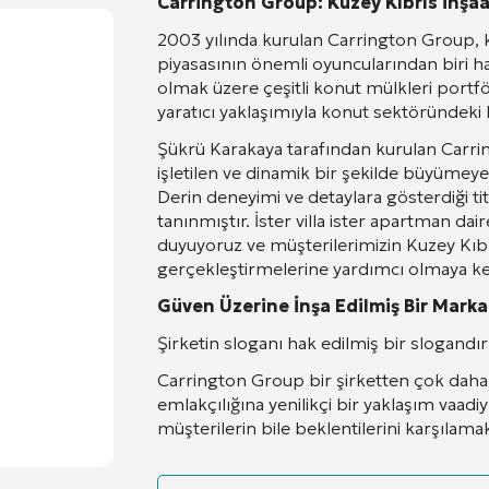
Carrington Group: Kuzey Kıbrıs İnşaa
2003 yılında kurulan Carrington Group, 
piyasasının önemli oyuncularından biri hali
olmak üzere çeşitli konut mülkleri portf
yaratıcı yaklaşımıyla konut sektöründeki l
Şükrü Karakaya tarafından kurulan Carring
işletilen ve dinamik bir şekilde büyümeye 
Derin deneyimi ve detaylara gösterdiği tit
tanınmıştır. İster villa ister apartman dai
duyuyoruz ve müşterilerimizin Kuzey Kıbrı
gerçekleştirmelerine yardımcı olmaya ke
Güven Üzerine İnşa Edilmiş Bir Marka
Şirketin sloganı hak edilmiş bir slogandır: 
Carrington Group bir şirketten çok daha f
emlakçılığına yenilikçi bir yaklaşım vaad
müşterilerin bile beklentilerini karşılama