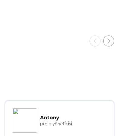
Antony
proje yöneti̇ci̇si̇