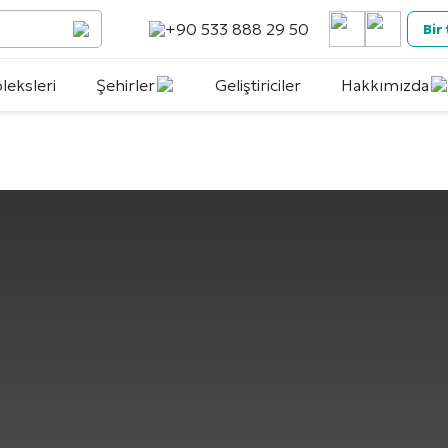
+90 533 888 29 50
Bir
eksleri
Şehirler
Geliştiriciler
Hakkımızda