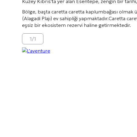
Kuzey Kıbrıs'ta yer alan Esentepe, zengin bir tarihi
Bölge, başta caretta caretta kaplumbağası olmak 
(Alagadi Plajı) ev sahipliği yapmaktadır.
Caretta care
eşsiz bir ekosistem rezervi haline getirmektedir.
1
/
1