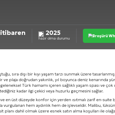
itibaren
2025
Broşürü Wh
hazır olma durumu
uluştuğu, sıra dışı bir kıyı yaşam tarzı sunmak üzere tasarlan
r ve plaja doğrudan yakınlık, yıl boyunca deniz kenarında yürü
 geleneksel Türk hamamı içeren sağlıklı yaşam spası ve çok da
diğiniz kadar ilgi çekici veya huzurlu geçmesini sağlar.
 ve en üst düzeyde konfor için yerden ısıtmalı zarif en-suite
la vurgulanan hem aydınlık hem de işlevseldir. Malibu, lüks
sit planı dahil olmak üzere esnek satın alma koşulları ile ol