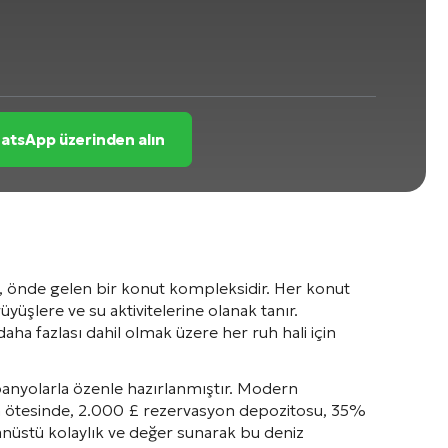
atsApp üzerinden alın
mış, önde gelen bir konut kompleksidir. Her konut
yüşlere ve su aktivitelerine olanak tanır.
ha fazlası dahil olmak üzere her ruh hali için
 banyolarla özenle hazırlanmıştır. Modern
ün ötesinde, 2.000 £ rezervasyon depozitosu, 35%
ağanüstü kolaylık ve değer sunarak bu deniz