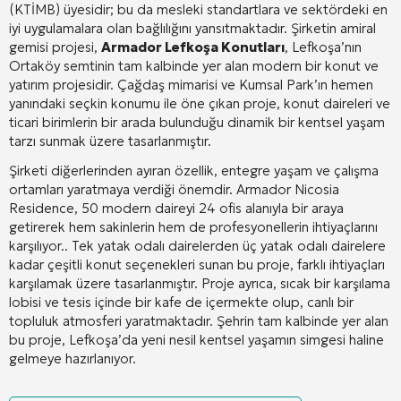
(KTİMB) üyesidir; bu da mesleki standartlara ve sektördeki en
iyi uygulamalara olan bağlılığını yansıtmaktadır
. Şirketin amiral
gemisi projesi,
Armador Lefkoşa Konutları
, Lefkoşa’nın
Ortaköy semtinin tam kalbinde yer alan modern bir konut ve
yatırım projesidir
. Çağdaş mimarisi ve Kumsal Park’ın hemen
yanındaki seçkin konumu ile öne çıkan proje, konut daireleri ve
ticari birimlerin bir arada bulunduğu dinamik bir kentsel yaşam
tarzı sunmak üzere tasarlanmıştır
.
Şirketi diğerlerinden ayıran özellik, entegre yaşam ve çalışma
ortamları yaratmaya verdiği önemdir. Armador Nicosia
Residence, 50 modern daireyi 24 ofis alanıyla bir araya
getirerek hem sakinlerin hem de profesyonellerin ihtiyaçlarını
karşılıyor.
. Tek yatak odalı dairelerden üç yatak odalı dairelere
kadar çeşitli konut seçenekleri sunan bu proje, farklı ihtiyaçları
karşılamak üzere tasarlanmıştır
. Proje ayrıca, sıcak bir karşılama
lobisi ve tesis içinde bir kafe de içermekte olup, canlı bir
topluluk atmosferi yaratmaktadır
. Şehrin tam kalbinde yer alan
bu proje, Lefkoşa’da yeni nesil kentsel yaşamın simgesi haline
gelmeye hazırlanıyor
.