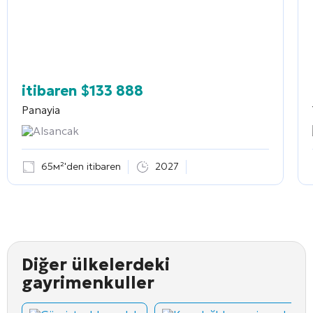
itibaren
$
133 888
Panayia
Alsancak
65м²'den itibaren
2027
Diğer ülkelerdeki
gayrimenkuller