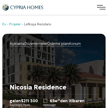
Ev
-
Projeler
-
Lefkoşa Rezidans
Açıklama
Düzenlemeler
Ödeme planı
Konum
Nicosia Residence
gelen
$
211 300
65м²'den itibaren
başlangıç fiyatı
metreage