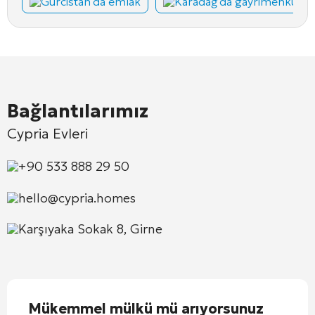
Gürcistan'da emlak
Karadağ'da gayrimenkul
Bağlantılarımız
Cypria Evleri
+90 533 888 29 50
hello@cypria.homes
Karşıyaka Sokak 8, Girne
Mükemmel mülkü mü arıyorsunuz