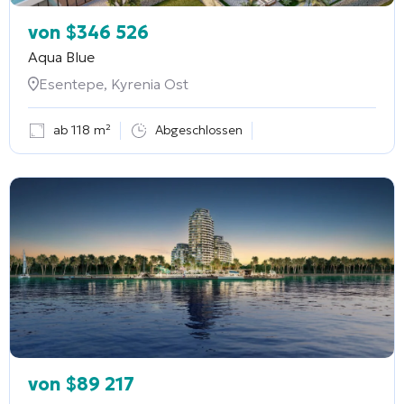
von
$
346 526
Aqua Blue
Esentepe, Kyrenia Ost
ab 118 m²
Abgeschlossen
von
$
89 217