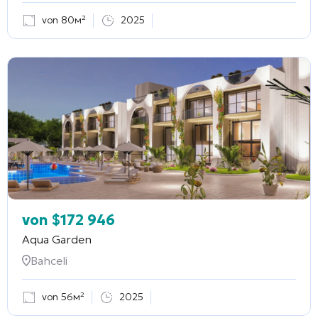
von 80м²
2025
von
$
172 946
Aqua Garden
Bahceli
von 56м²
2025