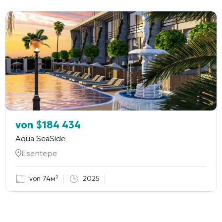
von
$
184 434
Aqua SeaSide
Esentepe
von 74м²
2025