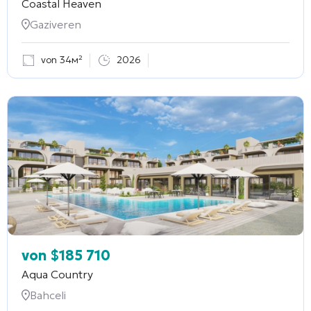
Coastal Heaven
Gaziveren
von 34м²
2026
von
$
185 710
Aqua Country
Bahceli