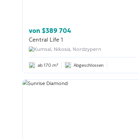
von
$
389 704
Central Life 1
Kumsal, Nikosia, Nordzypern
ab 170 m²
Abgeschlossen