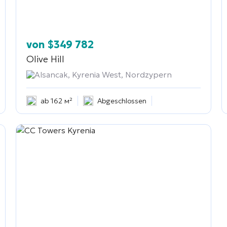
von
$
349 782
Olive Hill
Alsancak, Kyrenia West, Nordzypern
ab 162 м²
Abgeschlossen