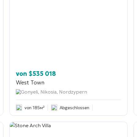
von
$
535 018
West Town
Gonyeli, Nikosia, Nordzypern
von 185м²
Abgeschlossen