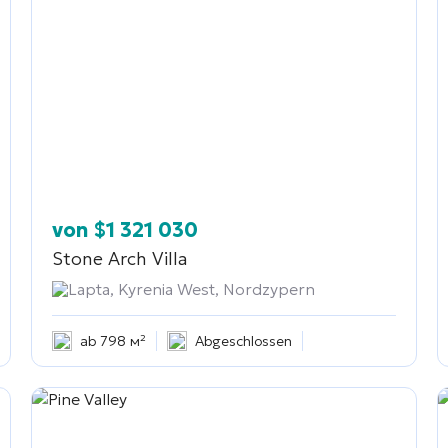
von
$
1 321 030
Stone Arch Villa
Lapta, Kyrenia West, Nordzypern
ab 798 м²
Abgeschlossen