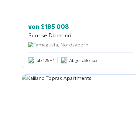
von
$
185 008
Sunrise Diamond
Famagusta, Nordzypern
ab 125м²
Abgeschlossen