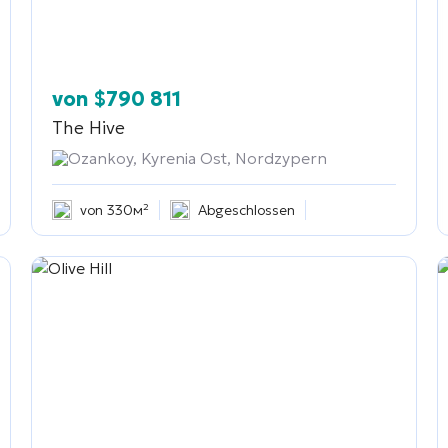
von
$
790 811
The Hive
Ozankoy, Kyrenia Ost, Nordzypern
von 330м²
Abgeschlossen